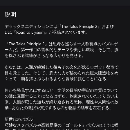
説明
デラックスエディションには『The Talos Principle 2』および
DLC『Road to Elysium』が収録されています。
『The Talos Principle 2』は思考を巡らす一人称視点のパズルゲ
ームだ。第一作目の哲学的なテーマや美しい環境、そして、脳
を揺さぶる試練がさらなる広がりを見せる。
あなたは、人類が絶滅した後もその文化が残るロボット都市で
目を覚ました。そして、膨大な力が秘められた巨大建造物をめ
ぐって、脳を揺さぶられるような冒険に挑むことになる。
何かを発見すればするほど、文明の目的や宇宙の本質について
の謎に直面することになるはずだ。約束されていたより良い未
来、人類が犯した過ちが繰り返される恐怖、理性や人間性の放
棄…あなたの選択や支持するものが物語の結末を左右する。
新世代のパズル
巧妙なメタパズルや高難易度の「ゴールド」パズルのように幅