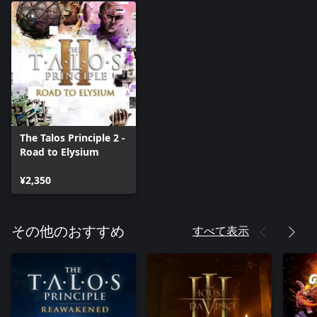
『The Talos Principle』の豊かで切ない世界に飛び込み、巨匠
Damjan Mravunac（『Serious Sam』『The Talos Principle』）
と、ゲスト出演のChris Christodoulou（『Risk of Rain』『Risk of
Rain 2』）による素晴らしいサウンドトラックを堪能しよう。
The Talos Principle 2 -
Road to Elysium
¥2,350
すべて表示
その他のおすすめ