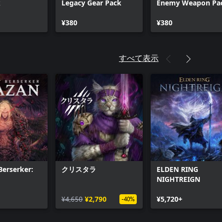
k
Legacy Gear Pack
Enemy Weapon Pa
¥380
¥380
すべて表示
Berserker:
クリスタラ
ELDEN RING
NIGHTREIGN
¥4,650
¥2,790
¥5,720+
-40%