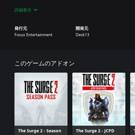
Jericho’s Legacy Gear Pack
詳細表示
凶暴なBEASTタンクバスター、艶やかなキョーコハッカースー
ルズマスコットで、この街を戦い抜け！
発行元
開発元
Focus Entertainment
Deck13
このゲームのアドオン
The Surge 2 - Season
The Surge 2 - JCPD