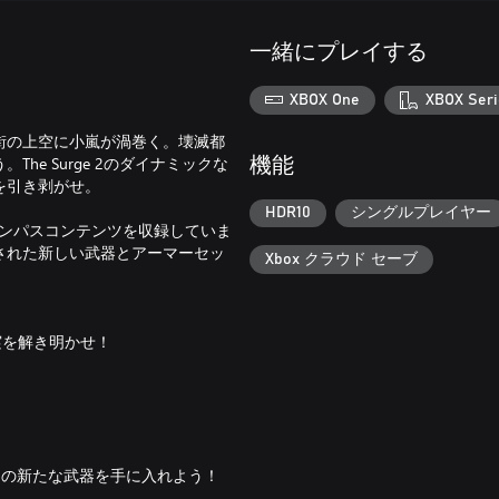
一緒にプレイする
XBOX One
XBOX Seri
街の上空に小嵐が渦巻く。壊滅都
e Surge 2のダイナミックな
機能
を引き剥がせ。
HDR10
シングルプレイヤー
全てのシーズンパスコンテンツを収録していま
加された新しい武器とアーマーセッ
Xbox クラウド セーブ
実を解き明かせ！
個の新たな武器を手に入れよう！