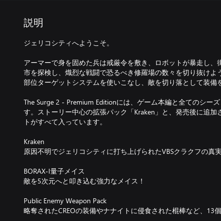
説明
ジェリコシティへようこそ。
アーマーで身を固めた兵は戒厳令を敷き、ロボットが暴走し、
市を探検し、熾烈な戦闘で恐るべき修羅場の数々を切り抜けよう。Th
部位ターゲットシステムを使いこなし、敵を切り落として装備
The Surge 2 - Premium Editionには、ゲーム本編と
す。ストーリー中心の拡張パック「Kraken」と、発売後に追
トがすべて入っています。
Kraken
原因不明でジェリコシティに打ち上げられたVBSクラクフの真
BORAX-I量子メイス
敵を5次元へと叩き込む強力なメイス！
Public Enemy Weapon Pack
略奪されたCREOの装備やナナイトに侵食された棍棒など、13