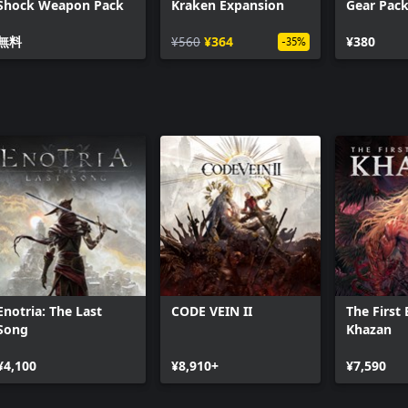
Shock Weapon Pack
Kraken Expansion
Gear Pac
無料
¥560
¥364
¥380
-35%
Enotria: The Last
CODE VEIN II
The First 
Song
Khazan
¥4,100
¥8,910+
¥7,590