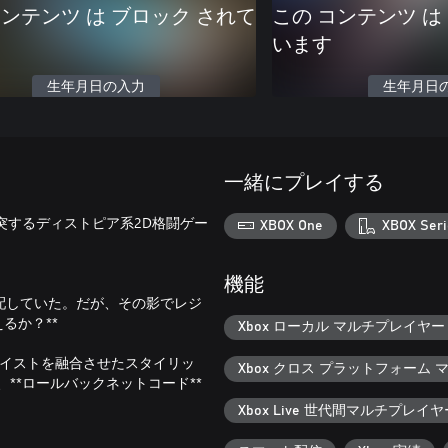
コンテンツ は ブロック されて
この コンテンツ は
います
生年月日の入力
生年月日
一緒にプレイする
 世界が衝突するディストピア系2D格闘ゲー
XBOX One
XBOX Seri
機能
配していた。だが、その影でレジ
るか？**
Xbox ローカル マルチプレイヤー (
代的なテイストを融合させたスタイリッ
Xbox クロス プラットフォーム
**ロールバックネットコード**
Xbox Live 世代間マルチプレイヤ