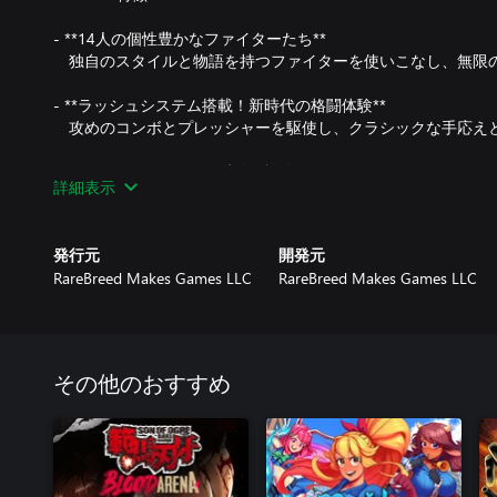
- **14人の個性豊かなファイターたち**
独自のスタイルと物語を持つファイターを使いこなし、無限
- **ラッシュシステム搭載！新時代の格闘体験**
攻めのコンボとプレッシャーを駆使し、クラシックな手応え
- **ストーリーモード：反乱の旅路**
詳細表示
主人公ジェイクと仲間たちと共に崩壊した世界を巡り、真実
- **アーケードモード：スコアを競え**
発行元
開発元
毎回異なるルールと障害で構成されたバトルで自らの限界に
RareBreed Makes Games LLC
RareBreed Makes Games LLC
- **バーサスモード：ローカル対戦**
友達やライバルと1対1の熱戦を繰り広げよう。
- **オンライン対戦：ラグなしの世界対戦**
その他のおすすめ
ロールバックネットコードによって、距離を越えてもストレ
- **トレーニングモード：上達への近道**
ヒットボックスの表示、入力履歴、ダミー操作の記録＆再生
実。