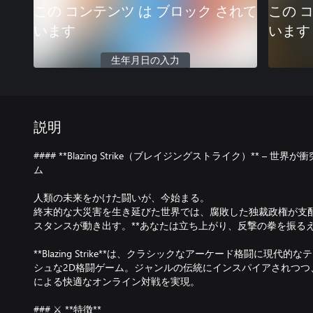
この コンテンツ は ブロック されて
この 
います
います
生年月日の入力
説明
#### **Blazing Strike（ブレイジングストライク）** –
ム
人類の未来をかけた闘いが、今始まる。
終末的な大災害を生き延びた世界では、腐敗した独裁政権が支
スタンスが動き出す。**あなたは立ち上がり、反撃の拳を振るえ
**Blazing Strike**は、クラシックなアーケード格闘に現
シュな2D格闘ゲーム。ジャンルの伝統にインスパイアされつつ、
による快適なオンライン対戦を実現。
### ⚔️ **特徴**