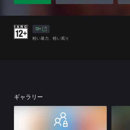
12+
軽い暴力、軽い罵り
ギャラリー