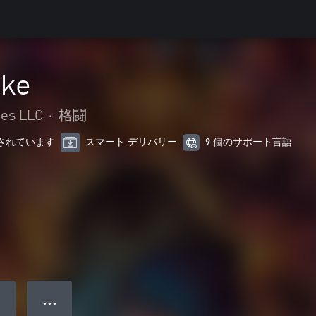
ike
es LLC
•
格闘
最適化されています
スマート デリバリー
9 個のサポート言語
● ● ●