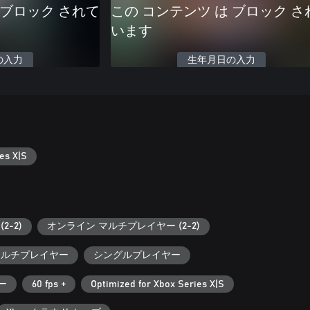
 ブロック されて
この コンテンツ は ブロック さ
います
の入力
生年月日の入力
es X|S
2-2)
オンライン マルチプレイヤー (2-2)
 マルチプレイヤー
シングルプレイヤー
ー
60 fps +
Optimized for Xbox Series X|S