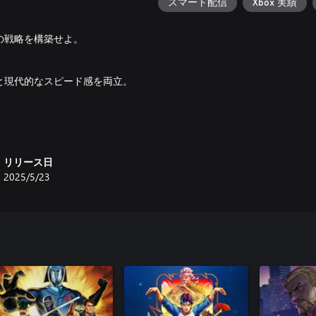
スマート配信
Xbox 実績
の戦略を構築せよ。
と現代的なスピード感を両立。
を暴き、革命の炎を燃やせ。
リリース日
挑戦。
2025/5/23
スフリーなバトルを実現。
など、上級者向けのツールが充