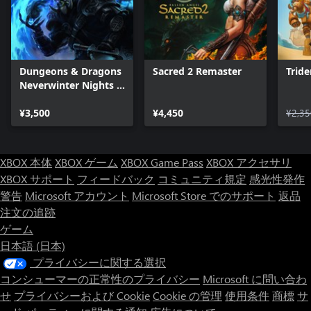
Dungeons & Dragons
Sacred 2 Remaster
Tride
Neverwinter Nights 2:
Enhanced Edition
¥3,500
¥4,450
¥2,35
XBOX 本体
XBOX ゲーム
XBOX Game Pass
XBOX アクセサリ
XBOX サポート
フィードバック
コミュニティ規定
感光性発作
警告
Microsoft アカウント
Microsoft Store でのサポート
返品
注文の追跡
ゲーム
日本語 (日本)
プライバシーに関する選択
コンシューマーの正常性のプライバシー
Microsoft に問い合わ
せ
プライバシーおよび Cookie
Cookie の管理
使用条件
商標
サ