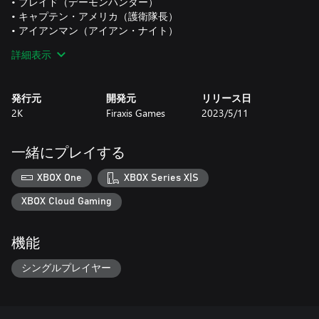
• ブレイド（デーモンハンター）
• キャプテン・アメリカ（護衛隊長）
• アイアンマン（アイアン・ナイト）
• ニコ・ミノル（シャドウ・ウィッチ）
詳細表示
• ゴーストライダー（復讐の精霊）
• マジック（ニュー・ミュータント）
発行元
開発元
リリース日
注：プレミアムスキンは、ゲーム内にて対応するキャラクター
2K
Firaxis Games
2023/5/11
専用です。一部のキャラクターは、ゲームを進行させてアンロ
ックする必要があります。プレミアムスキンは、2022年12月1
日（木）までに自動的に実装されます。利用規約が適用されま
一緒にプレイする
す。
XBOX One
XBOX Series X|S
マーベルのダークサイドを解き放て！
XBOX Cloud Gaming
邪悪なリリスとその軍団がヒドラの闇の軍勢と手を結んだ今、
マーベルのダークサイドを解き放つ時が来た！ ハンターである
機能
あなたのミッションは、百戦錬磨のスーパーヒーロー達と超人
的な戦士たちを勝利へと導くこと。ドクター・ストレンジ、ア
シングルプレイヤー
イアンマン、ブレイドといったレジェンドたちは、お互いの違
いを受け入れ、終末の危機を前に力を合わせることができるの
か？ 世界を救うため、伝説のミッドナイト・サンズとしてチー
ムを築き、戦いを導こう！