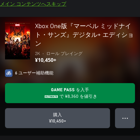
メイン コンテンツへスキップ
Xbox One版『マーベル ミッドナイ
ト・サンズ』デジタル+ エディショ
ン
2K
•
ロール プレイング
¥10,450+
6 ユーザー補助機能
GAME PASS を入手
で
¥8,360
を値引き
購入
● ● ●
¥10,450+