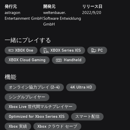
業界に戻ったあなたは、建設機械カタログの規模に驚かされる
発行元
開発元
リリース日
ことになるだろう！ 公式ライセンスパートナーの提供する80を
astragon
weltenbauer.
2022/9/20
超える建機の中から、好きなものを選択しよう。どれも本物が
Entertainment GmbH
Software Entwicklung
忠実に再現されたもので、シリーズおなじみの建機から、新規
GmbH
追加されたものまでよりどりみどりだ。ブランドも同様だ。既
存パートナーのAtlas、BELL、Bobcat、Bomag、CASE、
Caterpillar©、Kenworth、Liebherr、MAN、Mack Trucks、
一緒にプレイする
Meiller-Kipper、Palfinger、Stil、Wirtgen Groupに加え、新規パ
ートナーのBenninghoven（Wirtgen Group内）、CIFA、DAF、
XBOX One
XBOX Series X|S
PC
Doosan、Nooteboom、Scania、Schwing Stetter、Wacker
Neusonの建機も使用できるようになる。さらに、Engelbert
XBOX Cloud Gaming
Handheld
Strauss社から提供された個人用保護具もキャラクター作成時に
選択できる。
機能
紹介できることはまだまだ残っている。『Construction
オンライン協力プレイ (2-4)
4K Ultra HD
Simulator』はリリース以来、更新の際にパッチだけでなく、無
料の追加コンテンツも提供してきた。これにより複数の新建機
シングルプレイヤー
がゲームに追加された。例えば、Wacker Neusons社の革新的な
車輪付き掘削機「EW100」や、給油や修理といった作業に従事
Xbox Live 世代間マルチプレイヤー
するサービス車両だ。新ツールや新機能によって地形整備が強
Optimized for Xbox Series X|S
スマート配信
化され、車両ホールのサイズは大きくなり、便利な懐中電灯も
アップデートにより提供された。さらに、バケットを選択可能
Xbox 実績
Xbox クラウド セーブ
なWacker Neuson EW100とWacker Neuson ET145は建設現場で