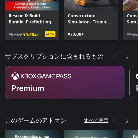
Rescue & Build
Construction
Cons
Bundle: Firefighting
Simulator - Titanium
Simul
Construction
Edition
Editi
¥8,150
¥4,482+
¥7,600+
¥4,65
-45%
サブスクリプションに含まれるもの
Premium
すべて表示
このゲームのアドオン