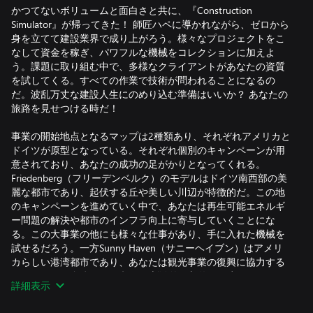
かつてないボリュームと面白さと共に、『Construction
Simulator』が帰ってきた！ 師匠ハペに導かれながら、ゼロから
身を立てて建設業界で成り上がろう。様々なプロジェクトをこ
なして資金を稼ぎ、パワフルな機械をコレクションに加えよ
う。課題に取り組む中で、多様なクライアントがあなたの資質
を試してくる。すべての作業で技術が問われることになるの
だ。波乱万丈な建設人生にのめり込む準備はいいか？ あなたの
旅路を見せつける時だ！
事業の開始地点となるマップは2種類あり、それぞれアメリカと
ドイツが原型となっている。それぞれ個別のキャンペーンが用
意されており、あなたの成功の足がかりとなってくれる。
Friedenberg（フリーデンベルク）のモデルはドイツ南西部の美
麗な都市であり、起伏する丘や美しい川辺が特徴的だ。この地
のキャンペーンを進めていく中で、あなたは再生可能エネルギ
ー問題の解決や都市のインフラ向上に寄与していくことにな
る。この大事業の他にも様々な仕事があり、手に入れた機械を
試せるだろう。一方Sunny Haven（サニーヘイブン）はアメリ
カらしい港湾都市であり、あなたは観光事業の復興に協力する
ことになる。全体で90を超える刺激的な契約が用意されてい
詳細表示
る。常に新しい発見があなたを待っているはずだ。