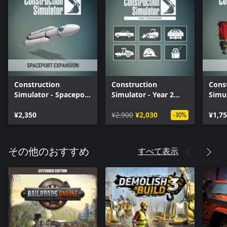
Construction
Construction
Cons
Simulator - Spaceport
Simulator - Year 2
Simu
Expansion
Season Pass
Pack
¥2,350
¥2,900
¥2,030
¥1,7
-30%
すべて表示
その他のおすすめ