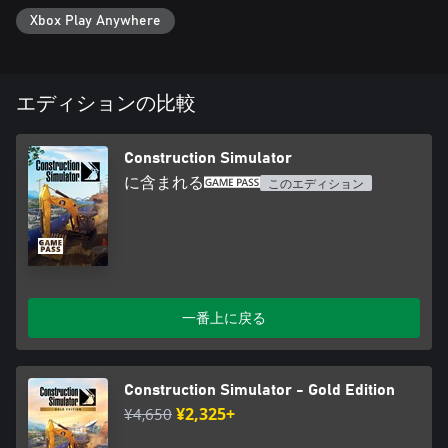
発生する困難にも柔軟に対応できる。PCと家庭用機との間で
Xbox Play Anywhere
Crossplayが可能となっており、プラットフォームを超えてフレ
ンドと協力できる。ボイスチャットにも対応。エモート機能で
マルチプレイがもっと楽しく快適になる。 同じ仕事ばかりで退
屈しないように、観光エリアや季節限定契約も新規追加され
エディションの比較
た。
元々のコンテンツと追加分を合わせて、『Construction
Construction Simulator
Simulator』に収録された契約数は100、建機の数は90を超え、
に含まれる
このエディション
建設の楽しみは無限に近いものとなった。しかもマルチプレイ
によって、最大3人のフレンドと体験を共有できるのだ。素晴ら
しいと思うなら、今すぐ取り掛かろう。GET TO WORK!（作業
の時間だ！）
一番上に戻る
Construction Simulator - Gold Edition
¥4,650
¥2,325+