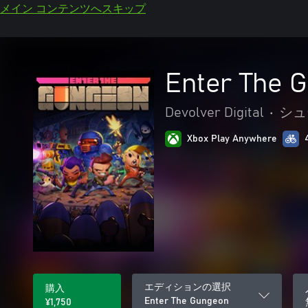
メイン コンテンツへスキップ
Enter The 
Devolver Digital
•
シュ
Xbox Play Anywhere
エディションの選択
購入
Enter The Gungeon
¥1,750