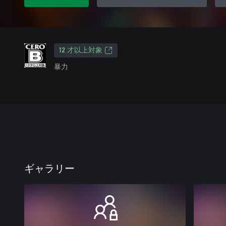
12 才以上対象
暴力
ギャラリー