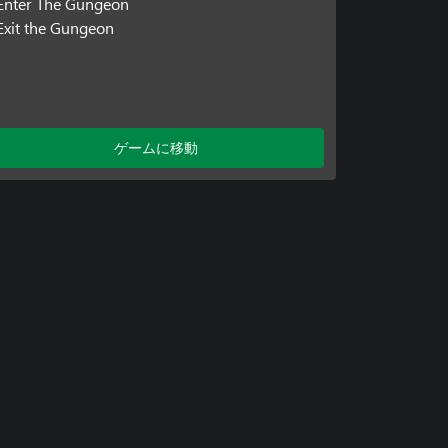
Enter The Gungeon
Exit the Gungeon
ゲームに移動