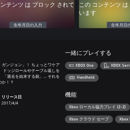
コンテンツ は ブロック されて
この コンテンツ は
います
生年月日の入力
生年月日
一緒にプレイする
ガンジョン」！ ちょっとワケア
XBOX One
XBOX Seri
 ドッジロールやテーブル返しを
、「過去を始末する銃」… それを
Handheld
機能
リリース日
2017/4/4
Xbox ローカル協力プレイ (2-2)
Xbox クラウド セーブ
Xbox 