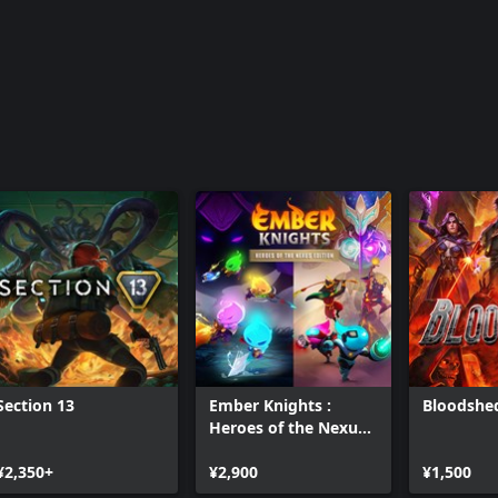
Section 13
Ember Knights :
Bloodshe
Heroes of the Nexus
Edition
¥2,350+
¥2,900
¥1,500