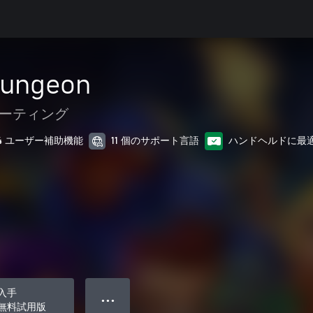
Gungeon
ーティング
4 ユーザー補助機能
11 個のサポート言語
ハンドヘルドに最
入手
● ● ●
無料試用版