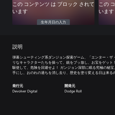
この コンテンツ は ブロック されて
この 
います
います
生年月日の入力
説明
弾幕シューティング系ダンジョン探索ゲーム、「エンター・ザ・
リなキャラクターたちを操って、銃をブッ放し、お宝をゲット！
駆使して、危険を回避せよ！ ガンジョン深部に眠る究極の秘宝
発行元
開発元
Devolver Digital
Dodge Roll