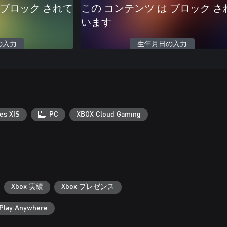
 ブロック されて
この コンテンツ は ブロック さ
います
の入力
生年月日の入力
es X|S
PC
XBOX Cloud Gaming
Xbox 実績
Xbox プレゼンス
Play Anywhere