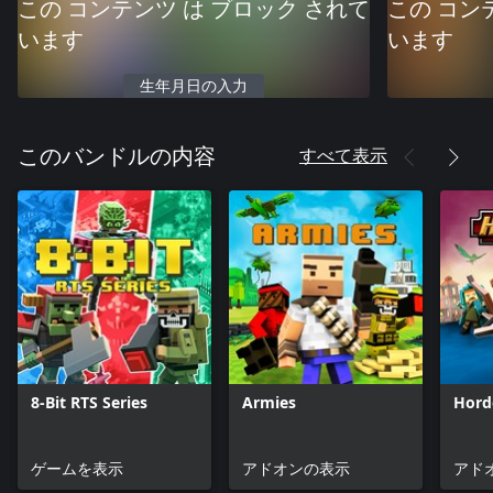
この コンテンツ は ブロック されて
この コン
います
います
生年月日の入力
すべて表示
このバンドルの内容
8-Bit RTS Series
Armies
Hord
ゲームを表示
アドオンの表示
アド