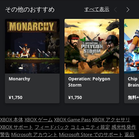
すべて表示
その他のおすすめ
Monarchy
Operation: Polygon
Chip 
Storm
Brain
Pass
¥1,750
¥1,750
無料+
XBOX 本体
XBOX ゲーム
XBOX Game Pass
XBOX アクセサリ
XBOX サポート
フィードバック
コミュニティ規定
感光性発作
警告
Microsoft アカウント
Microsoft Store でのサポート
返品