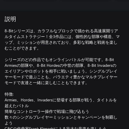
説明
8-Bitシリーズは、カラフルなブロックで描かれる高速展開リア
ルタイムストラテジー！全3作品には、個性的な部隊や構造、マ
ップ、ミッションが用意されており、多彩な戦略と戦術を楽し
むことができます。
シリーズのどの作品でもオンラインバトルが可能です。8-Bit
Armiesの部隊や、8-Bit Hordesの中世の部隊、8-Bit Invadersの
エイリアンやロボットを相手に戦いましょう。シングルプレイ
ヤーモードで遊ぶことも、バラエティ豊かなマルチプレイヤー
モードで友達と一緒に楽しむこともできます。
特徴:
Armies、Hordes、Invadersに登場する部隊が戦う、タイトルを
超えたバトル
簡単なコントローラー操作で戦場に飛び込もう
数々のシングルプレイヤーミッションとキャンペーンを制覇し
よう
C&Cの作曲家Frank Klepackiによる壮大な音楽を楽しもう