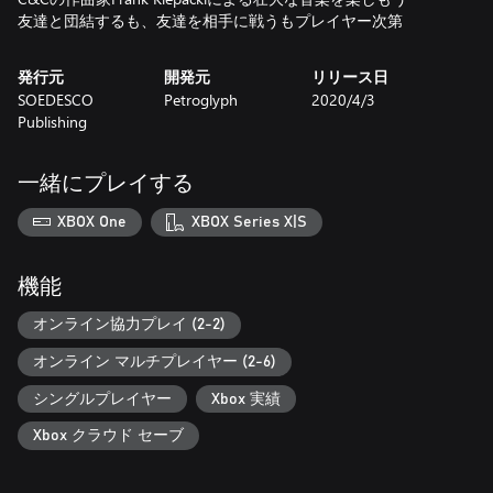
友達と団結するも、友達を相手に戦うもプレイヤー次第
発行元
開発元
リリース日
SOEDESCO
Petroglyph
2020/4/3
Publishing
一緒にプレイする
XBOX One
XBOX Series X|S
機能
オンライン協力プレイ (2-2)
オンライン マルチプレイヤー (2-6)
シングルプレイヤー
Xbox 実績
Xbox クラウド セーブ