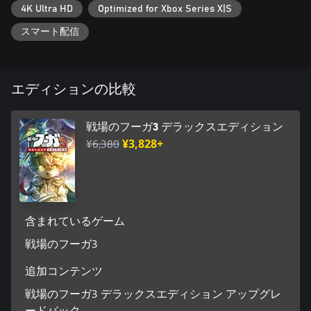
4K Ultra HD
Optimized for Xbox Series X|S
※『戦場のフーガ3』は『戦場のフーガ』シリーズをプレイして
いなくてもお楽しみ頂けます。
スマート配信
エディションの比較
戦場のフーガ3 デラックスエディション
¥6,380
¥3,828+
含まれているゲーム
戦場のフーガ3
追加コンテンツ
戦場のフーガ3 デラックスエディション アップグレ
ードパック