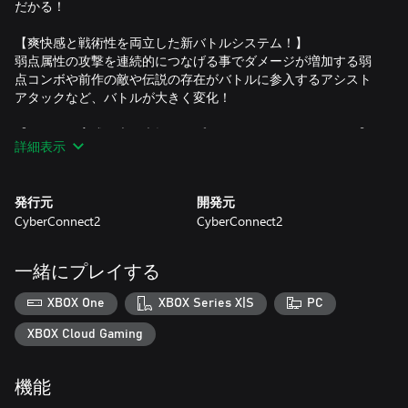
だかる！
【爽快感と戦術性を両立した新バトルシステム！】
弱点属性の攻撃を連続的につなげる事でダメージが増加する弱
点コンボや前作の敵や伝説の存在がバトルに参入するアシスト
アタックなど、バトルが大きく変化！
【タラニス育成要素が大幅アップしたインターミッション！】
詳細表示
ついにタラニスが最終形態に進化！Ωターミナルを使ってタラ
ニスの潜在能力を開放することでさまざまな「タラニススキ
ル」を習得する事が可能となった！
発行元
開発元
CyberConnect2
CyberConnect2
【戦略要素がさらに増加したルート進行・イベントバトル！】
ルートでは、タラニスの潜在能力を開放するパワースポットや
アシストキャラとのコミュニケーションが取れるアシスト通信
一緒にプレイする
など新要素が満載！
さらにイベント年表アカシャパネルを使用することで、隠され
XBOX One
XBOX Series X|S
PC
た多数のイベントを解放できる！
XBOX Cloud Gaming
極限の選択と決断をユーザーに迫るRPG『戦場のフーガ3』は絶
望、怒り、悲しみの果てにシリーズ最大の衝撃と感動が待ち受
機能
ける!!