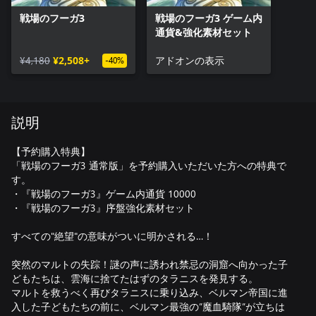
戦場のフーガ3
戦場のフーガ3 ゲーム内
通貨&強化素材セット
¥4,180
¥2,508+
アドオンの表示
-40%
説明
【予約購入特典】
「戦場のフーガ3 通常版」を予約購入いただいた方への特典で
す。
・『戦場のフーガ3』ゲーム内通貨 10000
・『戦場のフーガ3』序盤強化素材セット
すべての"絶望"の意味がついに明かされる…！
突然のマルトの失踪！謎の声に誘われ禁忌の洞窟へ向かった子
どもたちは、雲海に捨てたはずのタラニスを発見する。
マルトを救うべく再びタラニスに乗り込み、ベルマン帝国に進
入した子どもたちの前に、ベルマン最強の”魔血騎隊”が立ちは