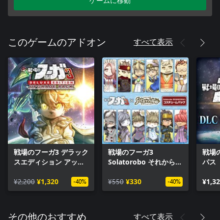
ゲームに移動
すべて表示
このゲームのアドオン
戦場のフーガ3 デラック
戦場のフーガ3
戦場
スエディション アップ
Solatorobo それから
パス
グレードパック
CODAへ コスチューム
¥2,200
¥1,320
パック
¥550
¥330
¥1,3
-40%
-40%
すべて表示
その他のおすすめ