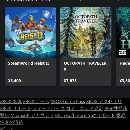
SteamWorld Heist II
OCTOPATH TRAVELER
Hades
0
¥3,400
¥7,678
¥3,5
XBOX 本体
XBOX ゲーム
XBOX Game Pass
XBOX アクセサリ
XBOX サポート
フィードバック
コミュニティ規定
感光性発作
警告
Microsoft アカウント
Microsoft Store でのサポート
返品
注文の追跡
ゲーム