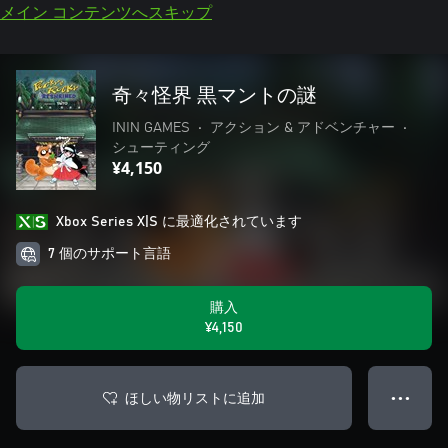
メイン コンテンツへスキップ
奇々怪界 黒マントの謎
ININ GAMES
•
アクション & アドベンチャー
•
シューティング
¥4,150
Xbox Series X|S に最適化されています
7 個のサポート言語
購入
¥4,150
ほしい物リストに追加
● ● ●