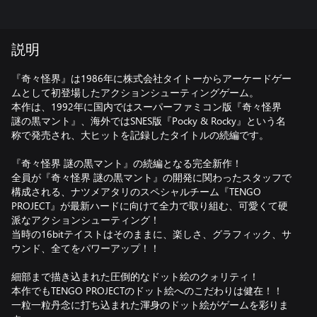
説明
『奇々怪界』は1986年に株式会社タイトーからアーケードゲー
ムとして初登場したアクションシューティングゲーム。
本作は、1992年に国内ではスーパーファミコン版『奇々怪界
謎の黒マント』、海外ではSNES版『Pocky & Rocky』という名
称で発売され、大ヒットを記録したタイトルの続編です。
『奇々怪界 謎の黒マント』の続編となる完全新作！
全員が『奇々怪界 謎の黒マント』の開発に関わったスタッフで
構成される、ナツメアタリのスペシャルチーム『TENGO
PROJECT』が最新ハードに向けて全力で取り組む、可愛くて硬
派なアクションシューティング！
当時の16bitテイストはそのままに、楽しさ、グラフィック、サ
ウンド、全てをパワーアップ！！
細部まで描き込まれた圧倒的なドット絵のクォリティ！
本作でもTENGO PROJECTのドット絵へのこだわりは健在！！
一粒一粒丹念に打ち込まれた渾身のドット絵がゲームを彩りま