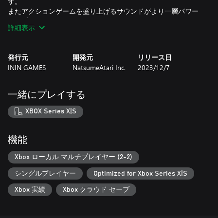
す。
またアクションゲームを盛り上げるサウンドがより一層パワー
アップ！！
詳細表示
BGM/SEとも1992年「奇々怪界 謎の黒マント」を担当した岩月
氏が本作のサウンドすべてを担当！オリジナルのテイストはそ
のままにアレンジ・新曲てんこ盛り！
発行元
開発元
リリース日
ININ GAMES
NatsumeAtari Inc.
2023/12/7
あさりよしとお氏新規描き下ろしのイラストを採用オリジナル
版のイラストを担当したあさりよしとお氏が、今回新たにパッ
ケージ・ビジュアルとキャラクター・イラストを描きおろし！
一緒にプレイする
発表時、かつてのファンから大きな支持を得ることができまし
た！
XBOX Series X|S
© TAITO CORPORATION 1986 ALL RIGHTS RESERVED.
©2022-2023 NatsumeAtari Inc./Natsume Inc.
機能
Xbox ローカル マルチプレイヤー (2-2)
シングルプレイヤー
Optimized for Xbox Series X|S
Xbox 実績
Xbox クラウド セーブ