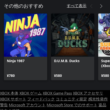
すべて表示
その他のおすすめ
Ninja 1987
D.U.M.B. Ducks
Super
(Xbox
¥780
¥580
¥580
XBOX 本体
XBOX ゲーム
XBOX Game Pass
XBOX アクセサリ
XBOX サポート
フィードバック
コミュニティ規定
感光性発作
警告
Microsoft アカウント
Microsoft Store でのサポート
返品