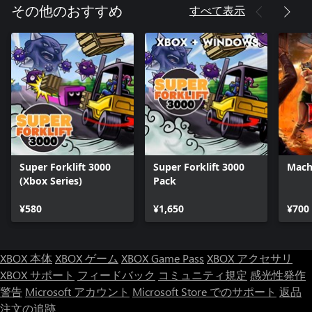
コンティニュー回数の制限を無効にできます。何度でもコンテ
すべて表示
その他のおすすめ
ィニューすることができます。
・ステージセレクト
任意のステージからゲームを開始することができます。
・回復量増加
回復アイテム取得時の回復量を増やすことができます。
・残機設定
プレイヤーストック数を最大9まで増やすことができます。
・サブウェポンボタン設定
ショットボタンとジャンプボタンの同時押しで使用できるサブ
ウェポンを、ショットとジャンプ以外の任意のボタン1つで使用
できるように設定できます。
Super Forklift 3000
Super Forklift 3000
Mach
・被ダメージ量の変更
(Xbox Series)
Pack
敵から受けるダメージ量を設定できます。
・武器の持ち越し
¥580
¥1,650
¥700
前のステージで弾が残っている武器(マシンガン・ランチャー)を
次のステージに持ち越します。
・スキャンライン設定
ブラウン管モニターの雰囲気を再現した表示で遊ぶことができ
XBOX 本体
XBOX ゲーム
XBOX Game Pass
XBOX アクセサリ
ます。
XBOX サポート
フィードバック
コミュニティ規定
感光性発作
警告
Microsoft アカウント
Microsoft Store でのサポート
返品
注文の追跡
◆「Sトリビュート」とは