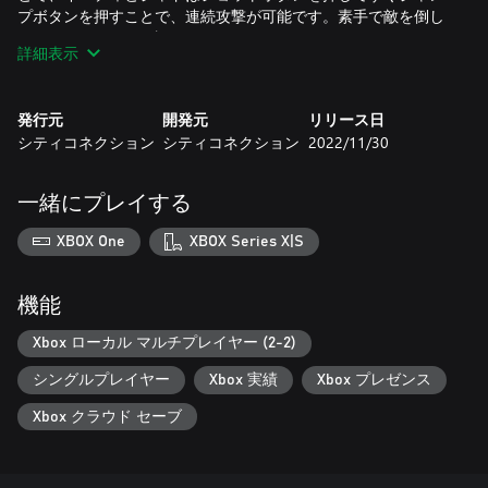
プボタンを押すことで、連続攻撃が可能です。素手で敵を倒し
たときのスコアは2倍となります。
詳細表示
ステージ内には射撃の対象がたくさんあります。アイテムが隠
されていたり、転がって敵にダメージを与えるものもありま
す。ステージ内の物は壊すだけでもスコアが得られますので、
発行元
開発元
リリース日
どんどん壊していきましょう。蛍光灯や配電盤を破壊すると一
シティコネクション
シティコネクション
2022/11/30
定時間フロアの明かりが消え、この時の得点は全て2倍になりま
す。
エレベーターは移動に使うだけでなく、攻撃にも利用できま
一緒にプレイする
す。サブウェポンを放り込んでから動かして敵に遠隔攻撃をし
かけたり、エレベーターでの押しつぶし攻撃も可能。しかし油
XBOX One
XBOX Series X|S
断していると自分もやられてしまうので注意しましょう。
機能
◆「Sトリビュート」ならではの便利機能やオプション設定
・巻き戻し
Xbox ローカル マルチプレイヤー (2-2)
一定時間ゲームプレイを巻き戻して再開することができます。
シングルプレイヤー
Xbox 実績
Xbox プレゼンス
・スローモード
ワンボタンでゲームスピードを低速化することができます。
Xbox クラウド セーブ
・クイックセーブ/ロード
任意の状態を保存し読み込むことができます。
・クレジット無限