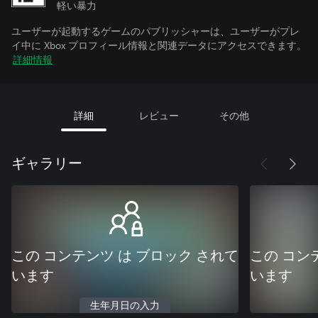
軽い暴力
ユーザーが起動するゲームのパブリッシャーは、ユーザーがプレ
イ中に Xbox プロフィール情報と関連データにアクセスできます。
詳細情報
詳細
レビュー
その他
ギャラリー
この コンテンツ は ブロック されて
この コン
います
います
生年月日の入力