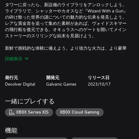
タワーに戻ったら、新設備のライブラリをアンロックしよう。
ライブラリで、シャッターやカオスなど『Wizard With a Gun』
の砕け散った世界の謎についての魅力的な伝承を発見しよう。
レアな賞金首を追って集めた素材があれば、ヴォイドスキマー
の飛行船を復元できる。オキュラスへのゲートを開いてメイン
ストーリーのスリリングな結末を見届けよう。
新鮮で挑戦的な体験に備えよう。より強力な火力は、より豪華
な報酬につながる。仲間を率いて、これまでで最も危険な戦い
詳細表示
に備えよう！
***
発行元
開発元
リリース日
Devolver Digital
Galvanic Games
2023/10/17
『Wizard With a Gun』は危険な生き物と難解な謎にあふれる魔
法の荒野を舞台にした、オンライン協力対応のサンドボック
ス・サバイバルアクションゲームだ。1人、または、フレンドと
一緒にプレイする
一緒に旅へと出発し、未知なる領域を探索しながら、自分好み
の装備を整えて収集やクラフトを楽しもう。武器や弾丸、拠点
XBOX Series X|S
XBOX Cloud Gaming
のタワーに設置する家具などもデザインできるが、自身が制御
しきれない魔法を使用してすべてを燃やし尽くしてしまわぬよ
うに注意が必要だ…。
機能