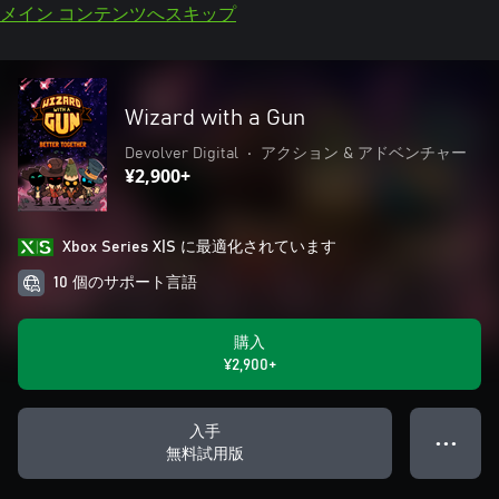
メイン コンテンツへスキップ
Wizard with a Gun
Devolver Digital
•
アクション & アドベンチャー
¥2,900+
Xbox Series X|S に最適化されています
10 個のサポート言語
購入
¥2,900+
入手
● ● ●
無料試用版