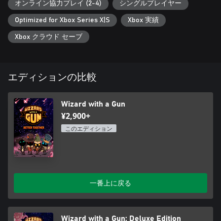
魔法の武器をカスタマイズ
オンライン協力プレイ (2-4)
シングルプレイヤー
世界中から資源を集め、強化されたユニークな弾薬をクラフト
Optimized for Xbox Series X|S
Xbox 実績
しよう。発射数や弾道、爆発範囲、照準に捉えた生き物の状態
まで変化させるような、意図したり予想外だったりする効果を
Xbox クラウド セーブ
発見するためにいろいろな組み合わせを試してみよう。
奇妙な魔術師をカスタマイズ
あなたが操る魔術師のために、機能性とファッションを兼ね備
エディションの比較
えたローブや帽子、鎧やアクセサリーを揃えた素敵な洋服ダン
スを作ろう。
Wizard with a Gun
ランダム自動生成のバイオーム
¥2,900+
砂漠、沼、ツンドラ、草原など、世界中の新たな区画を発見し
このエディション
て探索しよう。世界が砕け散った後、それぞれの区画が空間と
時間の狭間でゆるやかに繋がりながら浮かんでいる。あなたの
タワーから宇宙の力を解放すれば世界をリセットすることがで
き、再び新たな姿となって現れる。
協力型アドベンチャー
一番上に戻る
1人、または、オンライン協力プレイによる2人の魔術師たち
で、資源や魔法、創造力を駆使しながらタワーを建築してサバ
イバルしよう。もしくは、すべてが燃え尽きていくのを眺める
Wizard with a Gun: Deluxe Edition
のもいいかもしれない。すべてはあなた次第だ。