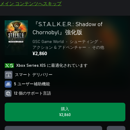
メイン コンテンツへスキップ
『S.T.A.L.K.E.R.: Shadow of
Chornobyl』強化版
GSC Game World
•
シューティング
•
アクション & アドベンチャー
•
その他
¥2,860
Xbox Series X|S に最適化されています
スマート デリバリー
5 ユーザー補助機能
12 個のサポート言語
購入
¥2,860