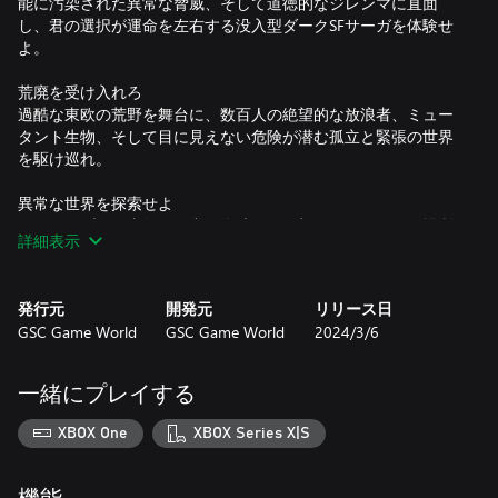
能に汚染された異常な脅威、そして道徳的なジレンマに直面
し、君の選択が運命を左右する没入型ダークSFサーガを体験せ
よ。
荒廃を受け入れろ
過酷な東欧の荒野を舞台に、数百人の絶望的な放浪者、ミュー
タント生物、そして目に見えない危険が潜む孤立と緊張の世界
を駆け巡れ。
異常な世界を探索せよ
チェルノブイリ事故の異常な余波に深く根ざしたリアルな場所
詳細表示
を冒険せよ。それぞれのエリアには、それぞれの恐ろしい秘密
と発見があり、勇敢なストーカーたちを待ち受ける。
発行元
開発元
リリース日
何が何でも生き延びろ
GSC Game World
GSC Game World
2024/3/6
危険なアノマリー、目に見えない放射能、飢え、そして残忍な
ミュータントがゾーンで君を襲う。リソースを慎重に管理し、
30種類を超える武器を駆使せよ。君の選択が、ゾーンの最も暗
一緒にプレイする
い秘密を明らかにする旅の複数の結末への非線形の道を切り拓
く。
XBOX One
XBOX Series X|S
良い狩りを、ストーカー！