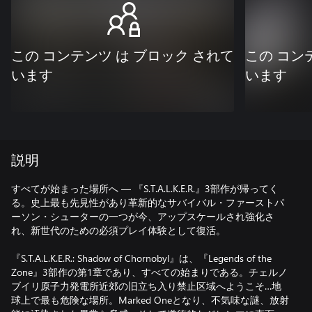
この コンテンツ は ブロック されて
この コン
います
います
説明
すべてが始まった場所へ — 『S.T.A.L.K.E.R.』3部作が帰ってく
る。史上最も先見性があり革新的なサバイバル・ファーストパ
ーソン・シューターの一つが今、アップスケールされ強化さ
れ、新世代のための必須プレイ体験として復活。
『S.T.A.L.K.E.R.: Shadow of Chornobyl』は、『Legends of the
Zone』3部作の第1章であり、すべての始まりである。チェルノ
ブイリ原子力発電所近郊の旧立ち入り禁止区域へようこそ…地
球上で最も危険な場所。Marked Oneとなり、不気味な謎、放射