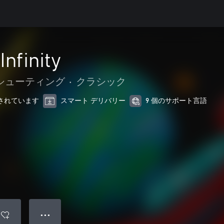
nfinity
シューティング
•
クラシック
最適化されています
スマート デリバリー
9 個のサポート言語
● ● ●