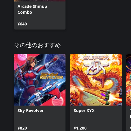
Arcade Shmup
Combo
¥640
その他のおすすめ
Sky Revolver
Super XYX
¥820
¥1,200