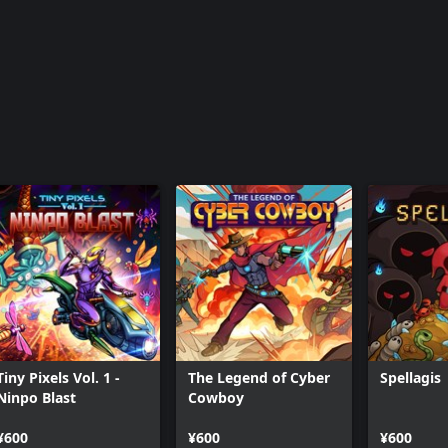
Tiny Pixels Vol. 1 -
The Legend of Cyber
Spellagis
Ninpo Blast
Cowboy
¥600
¥600
¥600