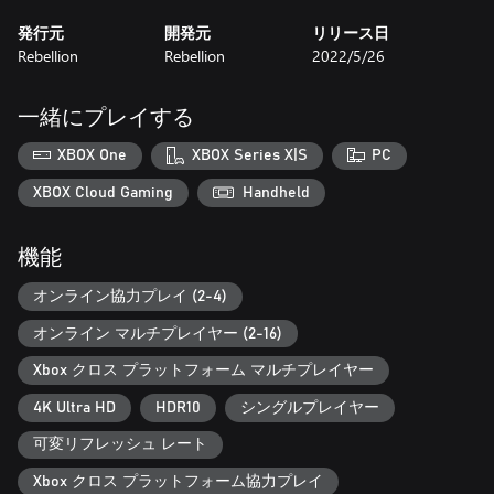
OPシステムでは、弾薬やアイテムをシェアしたり、命令を出し
発行元
開発元
リリース日
あったり、互いを治療したりといったことまで可能となった。
Rebellion
Rebellion
2022/5/26
驚異の進化を遂げた銃撃の物理演算と移動システム
ジップラインを利用し、傾斜を滑り下り、岩壁の狭いルート沿
いを進め。完璧な狙撃地点へと移動せよ、敵の鋭い監視の目を
一緒にプレイする
すり抜けよ。そしてスコープ越しに標的を狙うその時、ライフ
ルのストック（銃床）やバレル（銃身）の選択も、重力や風
XBOX One
XBOX Series X|S
PC
も、さらには心拍数まで全てが影響する。
広範囲にわたるカスタマイズ要素
XBOX Cloud Gaming
Handheld
作業台を使って武器のおよそ全ての要素をカスタマイズ＆アッ
プグレードできる - スコープやストック、バレル、マガジンな
機能
どなどなどを変更可能だ。サブ武器やピストルなどにも広大な
選択肢が存在する。武器本体に加えて、弾薬の種類までも徹甲
オンライン協力プレイ (2-4)
弾や非致死系まで、標的に合わせて選択することができる。
インベイジョンモード - PvPとCO-OPでキャンペーンミッショ
オンライン マルチプレイヤー (2-16)
ンに挑む
他プレイヤーのキャンペーンに枢軸国のスナイパーとしてイン
Xbox クロス プラットフォーム マルチプレイヤー
ベイド（侵入）して、「ネコ」と「ネズミ」の死闘を繰り広げ
4K Ultra HD
HDR10
シングルプレイヤー
よう。獲物の追跡…それは戦いに新たな奥行きを提供してくれ
る。
可変リフレッシュ レート
また逆に、カールである君は支援を要請することもできる。攻
略困難な状況で、第二のスナイパーを「召喚」して不利な局面
Xbox クロス プラットフォーム協力プレイ