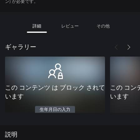
ン) が必要です。
詳細
レビュー
その他
ギャラリー
この コンテンツ は ブロック されて
この コン
います
います
生年月日の入力
説明