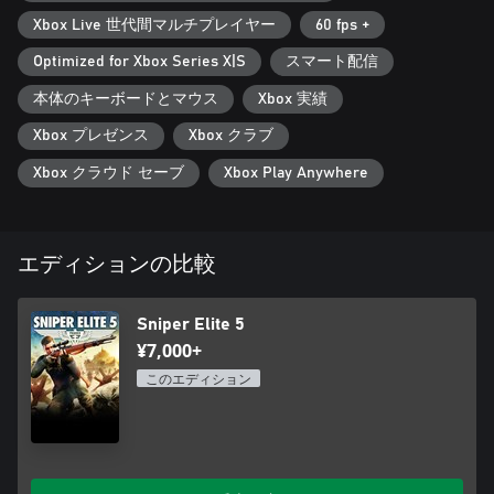
を打開しようではないか。
Xbox Live 世代間マルチプレイヤー
60 fps +
緊張感あふれる敵対的マルチプレイ
君が立ち向かうは16人のプレイヤーから成る苛烈な対戦バト
Optimized for Xbox Series X|S
スマート配信
ル、否応なしに狙撃スキルが試されることとなる。キャラクタ
ーと装備を自由にカスタマイズし、XPやメダルやリボンを集め
本体のキーボードとマウス
Xbox 実績
ていこう。そうそう、CO-OPの方がお好きなら、サバイバルモ
Xbox プレゼンス
Xbox クラブ
ードで他3人（最大）のプレイヤーとチームを組んで戦うのもア
リだ。
Xbox クラウド セーブ
Xbox Play Anywhere
超絶進化のキルカメラ
さらにリアルに残忍に…もはや説明不要のトレードマーク、X線
キルカメラを今回も当然搭載、その一発一発の圧倒的破壊力を
体感できる。骨が弾丸を予測不可能な角度で跳ね回らせる、被
エディションの比較
害者の体を縦横無尽に切り裂いていくさまを目撃せよ。サブマ
シンガンやピストル（ハンドガン）でもキルカメラは発動、特
にドラマティックなスローモーション演出による複数キルショ
Sniper Elite 5
ットは圧巻だ。
¥7,000+
このエディション