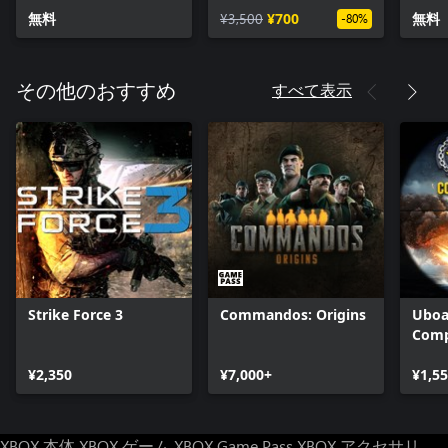
Pack
無料
¥3,500
¥700
無料
-80%
すべて表示
その他のおすすめ
Strike Force 3
Commandos: Origins
Uboa
Comp
¥2,350
¥7,000+
¥1,5
XBOX 本体
XBOX ゲーム
XBOX Game Pass
XBOX アクセサリ