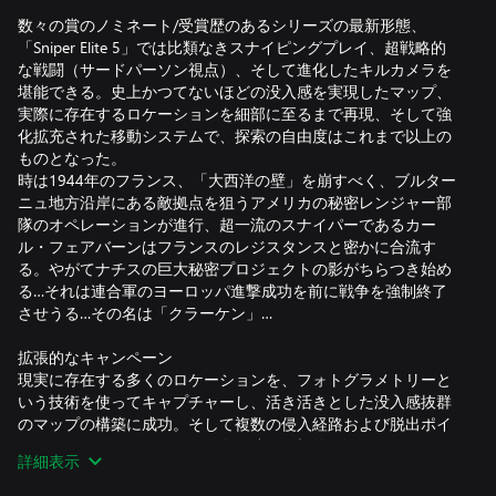
数々の賞のノミネート/受賞歴のあるシリーズの最新形態、
「Sniper Elite 5」では比類なきスナイピングプレイ、超戦略的
な戦闘（サードパーソン視点）、そして進化したキルカメラを
堪能できる。史上かつてないほどの没入感を実現したマップ、
実際に存在するロケーションを細部に至るまで再現、そして強
化拡充された移動システムで、探索の自由度はこれまで以上の
ものとなった。
時は1944年のフランス、「大西洋の壁」を崩すべく、ブルター
ニュ地方沿岸にある敵拠点を狙うアメリカの秘密レンジャー部
隊のオペレーションが進行、超一流のスナイパーであるカー
ル・フェアバーンはフランスのレジスタンスと密かに合流す
る。やがてナチスの巨大秘密プロジェクトの影がちらつき始め
る…それは連合軍のヨーロッパ進撃成功を前に戦争を強制終了
させうる…その名は「クラーケン」…
拡張的なキャンペーン
現実に存在する多くのロケーションを、フォトグラメトリーと
いう技術を使ってキャプチャーし、活き活きとした没入感抜群
のマップの構築に成功。そして複数の侵入経路および脱出ポイ
ント、さらにはキルリストに名を連ねる標的…各ミッションご
詳細表示
とに多角的な視点/攻略法が存在する。ナチの計画に単独で挑む
も良し、パートナーと共闘するも良し、さらに洗練されたCO-