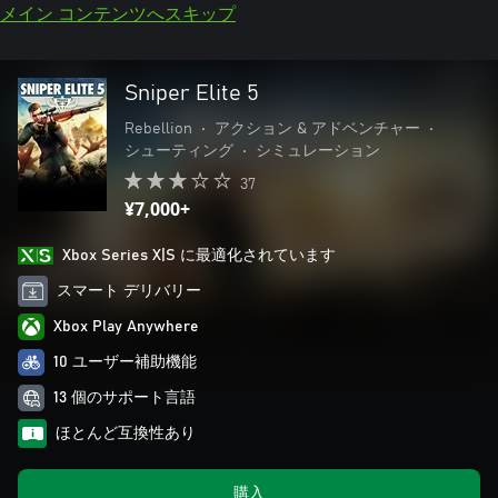
メイン コンテンツへスキップ
Sniper Elite 5
Rebellion
•
アクション & アドベンチャー
•
シューティング
•
シミュレーション
37
¥7,000+
Xbox Series X|S に最適化されています
スマート デリバリー
Xbox Play Anywhere
10 ユーザー補助機能
13 個のサポート言語
ほとんど互換性あり
購入