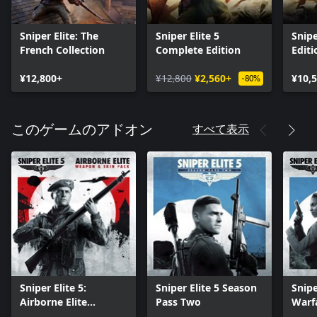
Sniper Elite: The
Sniper Elite 5
Snipe
French Collection
Complete Edition
Editi
¥12,800+
¥12,800
¥2,560+
¥10,
-80%
すべて表示
このゲームのアドオン
Sniper Elite 5:
Sniper Elite 5 Season
Snipe
Airborne Elite
Pass Two
Warf
Weapon And Skin
Pack