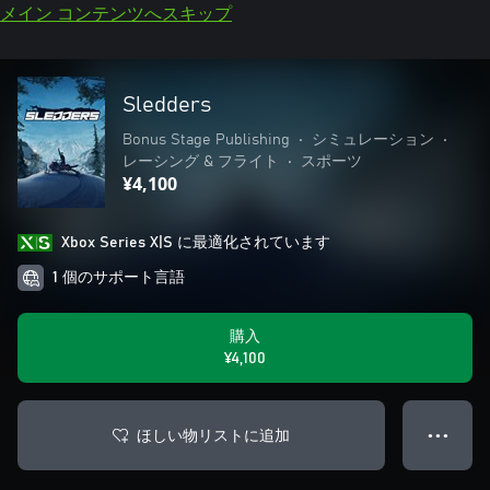
メイン コンテンツへスキップ
Sledders
Bonus Stage Publishing
•
シミュレーション
•
レーシング & フライト
•
スポーツ
¥4,100
Xbox Series X|S に最適化されています
1 個のサポート言語
購入
¥4,100
ほしい物リストに追加
● ● ●