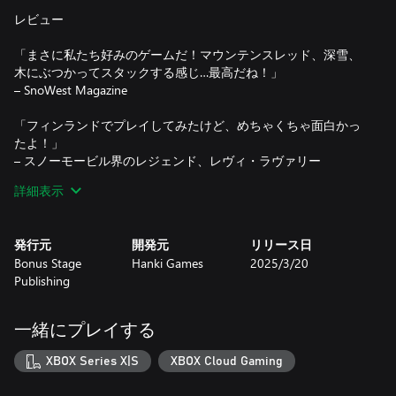
レビュー
「まさに私たち好みのゲームだ！マウンテンスレッド、深雪、
木にぶつかってスタックする感じ…最高だね！」
– SnoWest Magazine
「フィンランドでプレイしてみたけど、めちゃくちゃ面白かっ
たよ！」
– スノーモービル界のレジェンド、レヴィ・ラヴァリー
詳細表示
このゲームについて
広大なバックカントリーを自由に走り回れ。
発行元
開発元
リリース日
『Sledders』はリアルな物理演算を採用したスノーモービル・
Bonus Stage
Hanki Games
2025/3/20
シミュレーターだ。
Publishing
広大な地形を巧みに走破し、大量の新雪をかき分け、山を攻略
して、友達よりも早く山頂を目指そう！
一緒にプレイする
木々の間を駆け抜け、尾根を飛ばすスノーモービルの爽快感
を、リラックスして存分に味わおう。
XBOX Series X|S
XBOX Cloud Gaming
限界はあなた次第。自由に走り回って、どこまでやれるか見せ
つけてくれ！