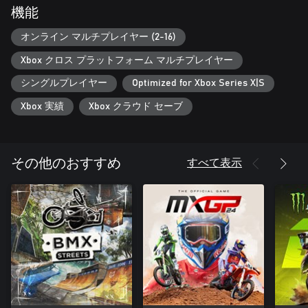
機能
本作には思う存分遊べる広大なマップが用意されている。
急斜面や山々、無数の木々、そして開けたエリアまで、さまざ
オンライン マルチプレイヤー (2-16)
まな地形があなたを待ち受けている（もちろん大きなジャンプ
Xbox クロス プラットフォーム マルチプレイヤー
や水場もある…！）。
端から端まで移動するだけでも相当な時間がかかるほど広いマ
シングルプレイヤー
Optimized for Xbox Series X|S
ップを搭載。
これからのアップデートでさらに大きく、さらにすごいマップ
Xbox 実績
Xbox クラウド セーブ
をどんどん追加する予定だから、ディッチバンガー、スノーク
ロス、トリック、トレイルライダーなど、あらゆるスタイルの
ライダーも楽しみにしていてほしい！
すべて表示
その他のおすすめ
『Sledders』の雪は可能な限りリアルに再現されている。
パウダーを甘く見ると、どんどんスタックして雪に埋もれるば
かりだぞ！
バックカントリーでのフリーライドは、雪の量も多く、他の地
形とはまったく異なる乗り味がある。
体重移動やスロットルの使い方、スキーのカウンターステアな
ど、新しいテクニックを身につけてこそ真価を発揮できる。
これらの技術を習得すれば、もうどんなパウダーにも埋もれず
自由自在だ！
• 深雪のバックカントリーでリアルな物理挙動を楽しめるフリ