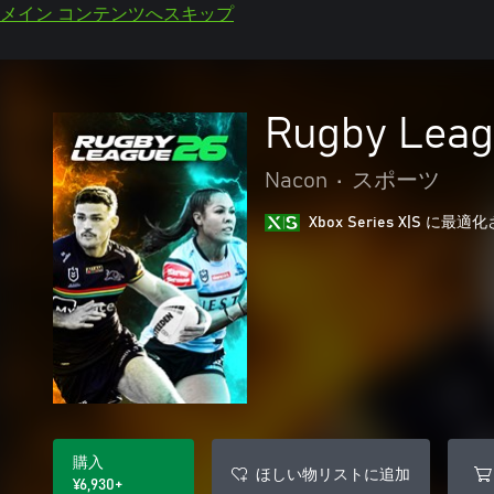
メイン コンテンツへスキップ
Rugby Leag
Nacon
•
スポーツ
Xbox Series X|S に
購入
ほしい物リストに追加
¥6,930+