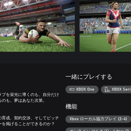
一緒にプレイする
XBOX One
XBOX Seri
ラブを栄光に導くのも、自分だけ
るのも、夢はあなた次第。
機能
の育成、契約交渉、そしてピッチ
Xbox ローカル協力プレイ (2-4)
ーを掲げることができるのか？