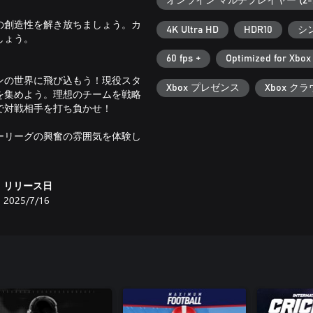
オンライン マルチプレイヤー (2-2
の創造性を解き放ちましょう。カ
4K Ultra HD
HDR10
シ
しょう。
60 fps +
Optimized for Xbox
ンの世界に飛び込もう！現役スタ
Xbox プレゼンス
Xbox ク
を集めよう。理想のチームを戦略
で対戦相手を打ち負かせ！
ーリーグの興奮の雰囲気を体験し
リリース日
2025/7/16