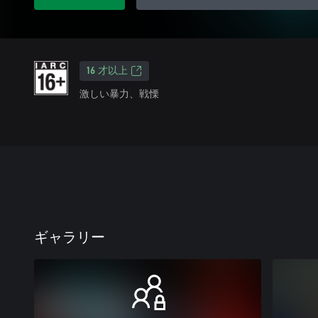
16 才以上
激しい暴力、戦慄
ギャラリー