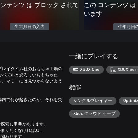
コンテンツ は ブロック されて
この コンテンツ は
います
生年月日の入力
生年月日
一緒にプレイする
プレイタイム社のおもちゃ工場の
XBOX One
XBOX Seri
なパズルと恐ろしいおもちゃた
も、マミーには見つからないよう
機能
場内で何が起きたのか、それを突
シングルプレイヤー
Optimiz
Xbox クラウド セーブ
で探索し甲斐があります。
かまりたくなければね…
に関わります。