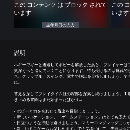
この コンテンツ は ブロック されて
この 
います
います
生年月日の入力
説明
ハギーワギーと遭遇してポピーを解放したあと、プレイヤーは
奥深くへと進んでいくことになります。待ち受けるのは挑戦的
ち。グラップル、スイング、電力で脱出を目指しましょう。で
に。
答えを探してプレイタイム社の深部を探索し続けましょう。工
き止める冒険はまだ始まったばかり…
• ポピーと力を合わせて脱出を目指しましょう。
• 新しいロケーション、「ゲームステーション」はとても広大
• 目立つような行動は避けましょう。マミーロングレッグにつ
• 新しいミニゲームも楽しめます。でも気をつけて。失敗は命