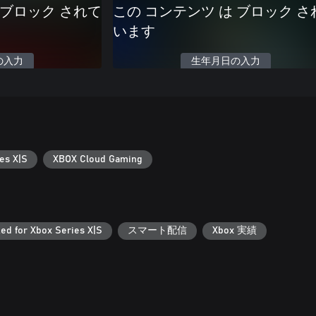
 ブロック されて
この コンテンツ は ブロック さ
います
の入力
生年月日の入力
es X|S
XBOX Cloud Gaming
ed for Xbox Series X|S
スマート配信
Xbox 実績