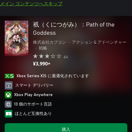
メイン コンテンツへスキップ
祇（くにつがみ）：Path of the
Goddess
株式会社カプコン
•
アクション & アドベンチャー
•
戦略
64
¥3,990+
Xbox Series X|S に最適化されています
スマート デリバリー
Xbox Play Anywhere
13 個のサポート言語
ほとんど互換性あり
購入