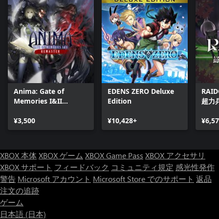
Anima: Gate of
EDENS ZERO Deluxe
RAID
Memories I&II
Edition
超力
Remaster
¥3,500
¥10,428+
¥6,5
XBOX 本体
XBOX ゲーム
XBOX Game Pass
XBOX アクセサリ
XBOX サポート
フィードバック
コミュニティ規定
感光性発作
警告
Microsoft アカウント
Microsoft Store でのサポート
返品
注文の追跡
ゲーム
日本語 (日本)