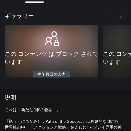
ギャラリー
この コンテンツ は ブロック されて
この コン
います
います
生年月日の入力
説明
これは、新たな"神"の物語―。
『祇（くにつがみ）：Path of the Goddess』は独創的な“和”の
世界観の中、「アクションと戦略」を楽しむ1人プレイ専用の神