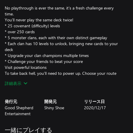
No playthrough is ever the same, it’s a fresh challenge every
time.
You’ll never play the same deck twice!
* 25 covenant (difficulty) levels
* over 250 cards
* 5 monster clans, each with their own distinct gameplay
* Each clan has 10 levels to unlock, bringing new cards to your
deck
* Upgrade your clan champions multiple times
* Challenge your friends to beat your score
Visit powerful locations
To take back hell, you’ll need to power up. Choose your route
carefully, different locations yield different benefits; upgrade your
詳細表示
champion, recruit powerful units, upgrade cards, gain passive
bonuses or duplicate any card in your deck.
Strategize to fit your playstyle
発行元
開発元
リリース日
With five clans to choose from, each has its own unique and
Good Shepherd
Shiny Shoe
2020/12/17
surprising gameplay. Pick your primary and supporting clan to
Entertainment
gain access to all cards from both. During your run you will be
able to improve cards by mixing and matching upgrades to open
up new roads to victory. You can even duplicate your favorite
一緒にプレイする
card at special map nodes before facing off against the final boss.