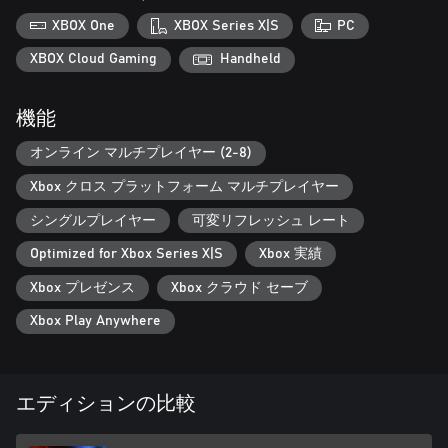
XBOX One
XBOX Series X|S
PC
Multiplayer
HELL RUSH
XBOX Cloud Gaming
Handheld
In the Hell Rush multiplayer mode, eight players compete in a
frantic real-time contest. Each player has the same resources and
機能
opponents to create a level playing field. With the clock ticking,
it’s a test of who can make the best decisions under pressure.
オンライン マルチプレイヤー (2-8)
Only a true speed demon can remain undefeated.
Xbox クロス プラットフォーム マルチプレイヤー
DAILY CHALLENGE
Take on a new challenge every day with a hugely modified run
シングルプレイヤー
可変リフレッシュ レート
due to gameplay mutators. Compete globally and against friends,
Optimized for Xbox Series X|S
Xbox 実績
and climb the leaderboards with a skill-focused scoring system.
Xbox プレゼンス
Xbox クラウド セーブ
CUSTOM CHALLENGE
Design your own unique challenge and share it with friends. Each
Xbox Play Anywhere
custom challenge has its own leaderboard so you can send your
friends straight to hell.
英語版 ※日本語字幕には対応しておりません
エディションの比較