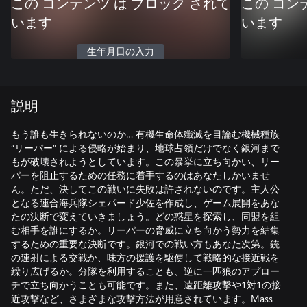
この コンテンツ は ブロック されて
この コン
います
います
生年月日の入力
説明
もう誰も生きられないのか… 有機生命体殲滅を目論む機械種族
“リーパー” による侵略が始まり、地球占領だけでなく銀河まで
もが破壊されようとしています。この暴挙に立ち向かい、リー
パーを阻止するための任務に着手するのはあなたしかいませ
ん。ただ、決してこの戦いに失敗は許されないのです。主人公
となる連合海兵隊シェパード少佐を作成し、ゲーム展開をあな
たの決断で変えていきましょう。どの惑星を探索し、同盟を組
む相手を誰にするか。リーパーの脅威に立ち向かう勢力を結集
するための重要な決断です。銀河での戦い方もあなた次第。銃
の連射による交戦か、味方の援護を駆使して戦略的な接近戦を
繰り広げるか。分隊を利用することも、逆に一匹狼のアプロー
チで立ち向かうことも可能です。また、遠距離攻撃や1対1の接
近攻撃など、さまざまな攻撃方法が用意されています。Mass