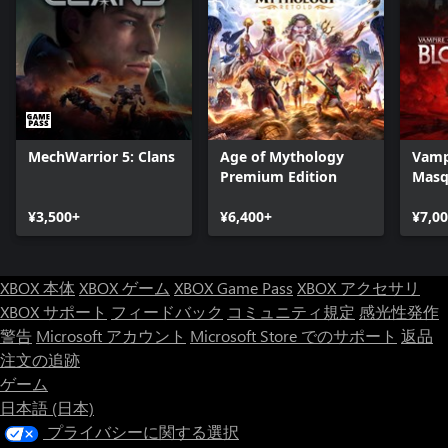
MechWarrior 5: Clans
Age of Mythology
Vamp
Premium Edition
Masq
Bloo
¥3,500+
¥6,400+
¥7,0
XBOX 本体
XBOX ゲーム
XBOX Game Pass
XBOX アクセサリ
XBOX サポート
フィードバック
コミュニティ規定
感光性発作
警告
Microsoft アカウント
Microsoft Store でのサポート
返品
注文の追跡
ゲーム
日本語 (日本)
プライバシーに関する選択