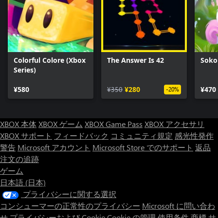
Colorful Colore (Xbox
The Answer Is 42
Soko
Series)
¥580
¥350
¥280
¥470
-20%
XBOX 本体
XBOX ゲーム
XBOX Game Pass
XBOX アクセサリ
XBOX サポート
フィードバック
コミュニティ規定
感光性発作
警告
Microsoft アカウント
Microsoft Store でのサポート
返品
注文の追跡
ゲーム
日本語 (日本)
プライバシーに関する選択
コンシューマーの正常性のプライバシー
Microsoft に問い合わ
せ
プライバシーおよび Cookie
Cookie の管理
使用条件
商標
サ