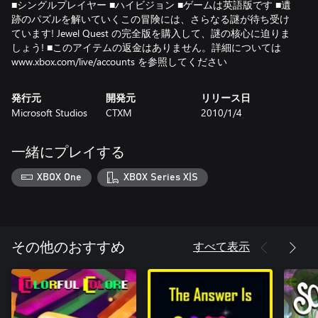
■シングルプレイヤー ■ハイビジョン ■ゲームは英語版です ■遺
跡のパズルを解いていくこの冒険には、さらなる謎が待ち受け
ています! Jewel Quest の完全版を購入して、謎の核心に迫りま
しょう! ■このアイテムの返金はありません。詳細については
www.xbox.com/live/accounts を参照してください
発行元
開発元
リリース日
Microsoft Studios
CTXM
2010/1/4
一緒にプレイする
XBOX One
XBOX Series X|S
すべて表示
その他のおすすめ