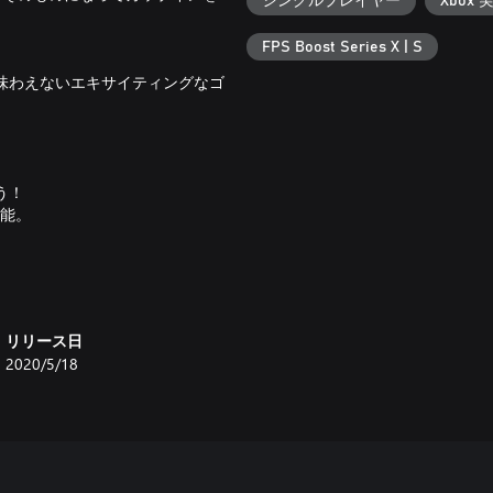
シングルプレイヤー
Xbox 
FPS Boost Series X | S
味わえないエキサイティングなゴ
う！
能。
！
リリース日
2020/5/18
！