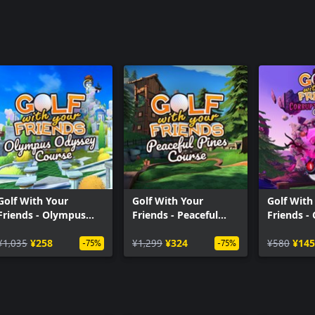
Golf With Your
Golf With Your
Golf With
Friends - Olympus
Friends - Peaceful
Friends -
Odyssey Course
Pines Course
Forest Co
¥1,035
¥258
¥1,299
¥324
¥580
¥145
-75%
-75%