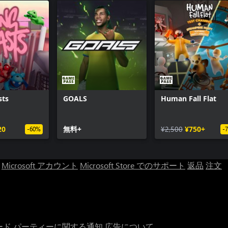
sts
GOALS
Human Fall Flat
20
無料+
¥2,500
¥750+
-60%
-
Microsoft アカウント
Microsoft Store でのサポート
返品
注文
ード パーティーに関する通知
広告について