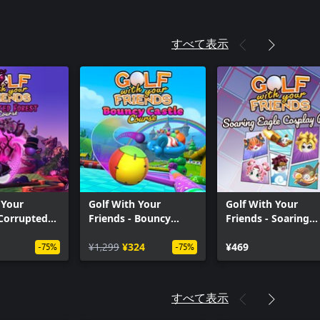
すべて表示
 Your
Golf With Your
Golf With Your
 Corrupted
Friends - Bouncy
Friends - Soaring
urse
Castle Course
Eagles Cosplay Pac
¥1,299
¥324
¥469
-75%
-75%
すべて表示