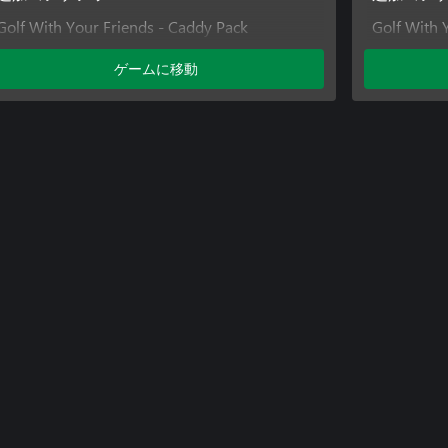
Golf With Your Friends - Caddy Pack
Golf With 
Golf With Your Friends - Bouncy Castle
Course
ゲームに移動
Course
Golf With 
Course
Golf With 
Course
Golf With 
Golf With 
Golf With 
Golf With 
Golf With Y
Golf With 
Pack
Golf With Y