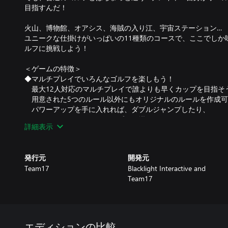
目指すんだ！
火山、博物館、オアシス、海賊の入り江、宇宙ステーション…
ユニークな仕掛けがいっぱいの11種類のコースで、ここでしか
ルフに挑戦しよう！
＜ゲームの特徴＞
◆マルチプレイでいろんなゴルフを楽しもう！
最大12人対応のマルチプレイで誰よりも早くカップを目指そ
用意された5つのルール以外にもオリジナルのルールを作成可
パワーアップを手に入れれば、ダブルジャンプしたり、
コースにハチミツのトラップを仕掛けたりもできるぞ！
詳細表示
◆自分だけのゴルフボールを作ろう！
コースで使用するボールはさまざまなカスタマイズができる
発行元
開発元
色を変えるのはもちろんのこと、帽子をかぶせることも。
Team17
Blacklight Interactive and
さらに、ボールの通った道を派手にすることだってできるぞ
Team17
ライバルに自分好みのオシャレなボールを見せつけよう！
エディションの比較