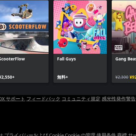
ScooterFlow
Fall Guys
Gang Bea
¥2,550+
無料+
¥2,300
¥9
OX サポート
フィードバック
コミュニティ規定
感光性発作警告
せ
プライバシーおよび Cookie
Cookie の管理
使用条件
商標
サ