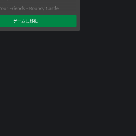
Your Friends - Bouncy Castle
ゲームに移動
Your Friends - Corrupted Forest
Your Friends - Peaceful Pines
Your Friends - Caddy Pack
Your Friends - Racing Pack
Your Friends - Summer Party Pack
Your Friends - Sports Pack
our Friends - Pizza Party Pack
Your Friends - Horrifying Headgear
our Friends - Fairytale Fables Pack