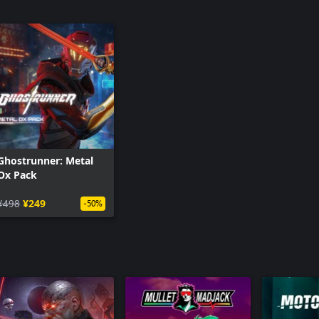
Ghostrunner: Metal
Ox Pack
¥498
¥249
-50%