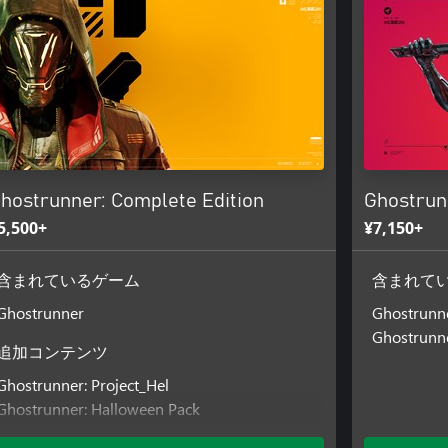
hostrunner: Complete Edition
Ghostrun
5,500+
¥7,150+
含まれているゲーム
含まれて
Ghostrunner
Ghostrunn
Ghostrunn
追加コンテンツ
Ghostrunner: Project_Hel
Ghostrunner: Halloween Pack
Ghostrunner: Metal Ox Pack