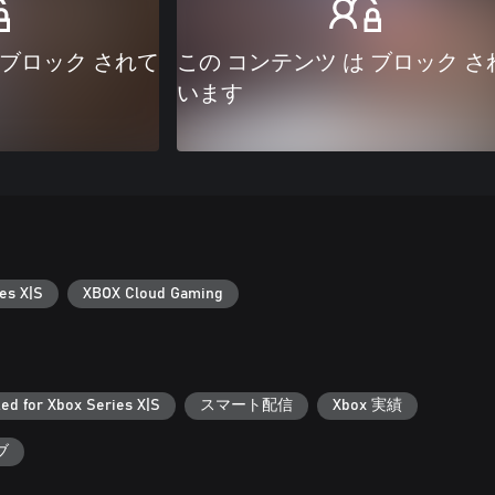
 ブロック されて
この コンテンツ は ブロック さ
います
es X|S
XBOX Cloud Gaming
ed for Xbox Series X|S
スマート配信
Xbox 実績
ブ