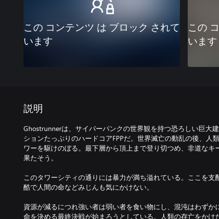
この コンテンツ は ブロック されて
この 
います
います
説明
Ghostrunnerは、サイバーパンクの世界観を持つ恐ろしい巨
ションたっぷりのハードコアFPPだ。世界滅亡の動乱の後、人
ワーを駆けのぼる。最下層から頂上まで登り切つめ、非道なキ
果たそう。
このタワーシティの通りには暴力が満ち溢れている。ここを支
酷で人間の命などみじんも気にかけない。
資源が減るにつれ強い者は弱い者を食い物にし、混沌はわずか
命を決める最終決戦が始まろうとしている。人類の存亡をかけ