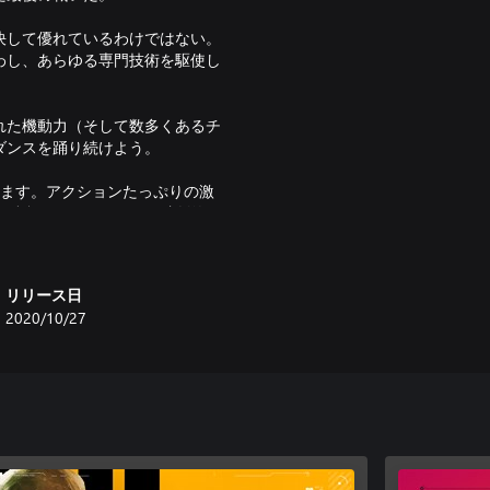
決して優れているわけではない。
わし、あらゆる専門技術を駆使し
れた機動力（そして数多くあるチ
ダンスを踊り続けよう。
ています。アクションたっぷりの激
の融合をテーマにした、独創的な
。
リリース日
2020/10/27