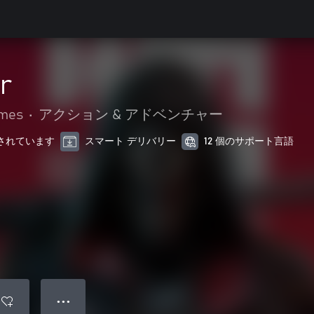
r
ames
•
アクション & アドベンチャー
最適化されています
スマート デリバリー
12 個のサポート言語
● ● ●