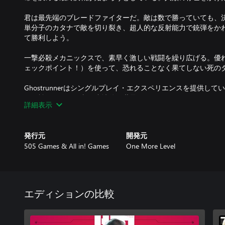
君は最先端のブレードファイターだ。敵は数で勝っていても、
単分子のカタナで敵を切り裂き、超人的な反射能力で銃弾をか
て勝利しよう。
一撃必殺メカニックスで、素早く激しい戦闘を繰り広げる。優
ェックポイント！）を使って、恐れることなく果てしない死の
Ghostrunnerはシングルプレイ・エクスペリエンスを提供し
しい戦闘、そして文明崩壊後の世界とサイエンスフィクション
詳細表示
舞台。終焉を迎えた世界に生き残った人々のサバイバルを描く
発行元
開発元
505 Games & All in! Games
One More Level
エディションの比較