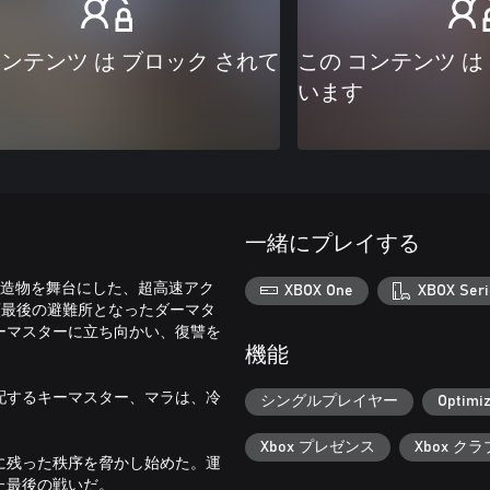
コンテンツ は ブロック されて
この コンテンツ は
います
一緒にプレイする
大建造物を舞台にした、超高速アク
XBOX One
XBOX Seri
類最後の避難所となったダーマタ
ーマスターに立ち向かい、復讐を
機能
配するキーマスター、マラは、冷
シングルプレイヤー
Optimiz
Xbox プレゼンス
Xbox クラ
に残った秩序を脅かし始めた。運
た最後の戦いだ。