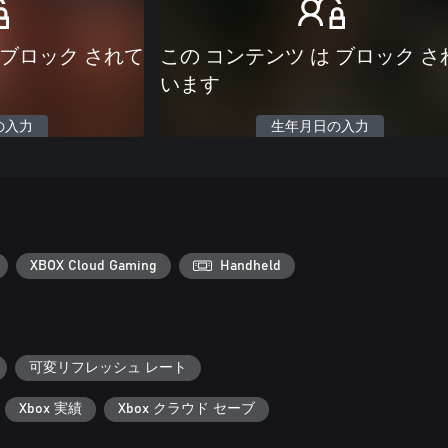
 ブロック されて
この コンテンツ は ブロック さ
います
の入力
生年月日の入力
XBOX Cloud Gaming
Handheld
可変リフレッシュ レート
Xbox 実績
Xbox クラウド セーブ