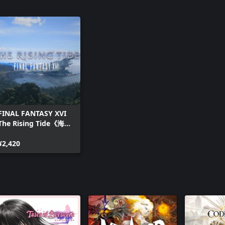
FINAL FANTASY XVI
The Rising Tide《海の
慟哭》
¥2,420