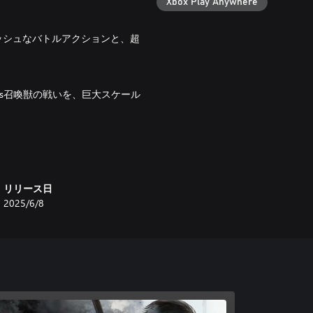
Xbox Play Anywhere
ッシュなバトルアクションと、超
s召喚獣の戦いを、巨大スケール
ドバトル！
リリース日
物語の没入感を深めるため、様々
2025/6/8
“ストーリーフォーカス”モー
自動で回避したり、誰でもバトル
ンフォーカス”モードも用意され
能。