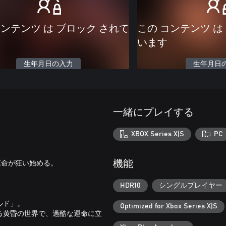
コンテンツ は ブロック されて
この コンテンツ は
います
生年月日の入力
生年月日
一緒にプレイする
XBOX Series X|S
PC
運命が狂い始める。
機能
HDR10
シングルプレイヤー
ルド」。
Optimized for Xbox Series X|S
る黄昏の世界で、過酷な運命に立