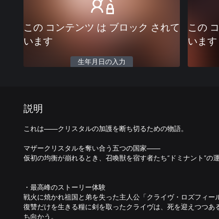
この コンテンツ は ブロック されて
この 
います
います
生年月日の入力
説明
これは——クリスタルの加護を断ち切るための物語。
マザークリスタルを奪い合う五つの国家——
仮初の均衡が崩れるとき、召喚獣を宿す者たち“ドミナント”の
・最高峰のストーリー体験
戦火に焼かれ祖国と弟を失った主人公「クライヴ・ロズフィー
復讐だけを生きる糧に剣を取ったクライヴは、死を迎えつつあ
ち向かう。