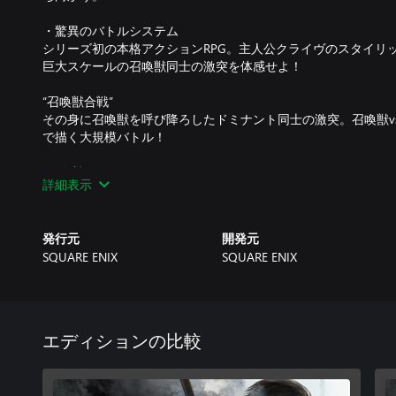
・驚異のバトルシステム
シリーズ初の本格アクションRPG。主人公クライヴのスタイリ
巨大スケールの召喚獣同士の激突を体感せよ！
“召喚獣合戦”
その身に召喚獣を呼び降ろしたドミナント同士の激突。召喚獣v
で描く大規模バトル！
“召喚獣アクション”
詳細表示
クライヴに宿る数々の召喚獣の力を切り替えていくハイスピー
“ストーリーフォーカス”モード
発行元
開発元
本格アクションバトルを、シンプルな操作で快適に楽しめる！
SQUARE ENIX
SQUARE ENIX
なサポート機能が充実！！
物語をじっくり味わいたいというプレイヤーにオススメなのが、
ド。
シンプルな操作で召喚獣アビリティが発動したり、敵の攻撃を
エディションの比較
の爽快感を味わいながら物語に集中することができる。
もちろん、すべての操作をプレイヤー自身の手で行う“アクショ
ている。２つのモードは、好みに合わせていつでも切り替え可