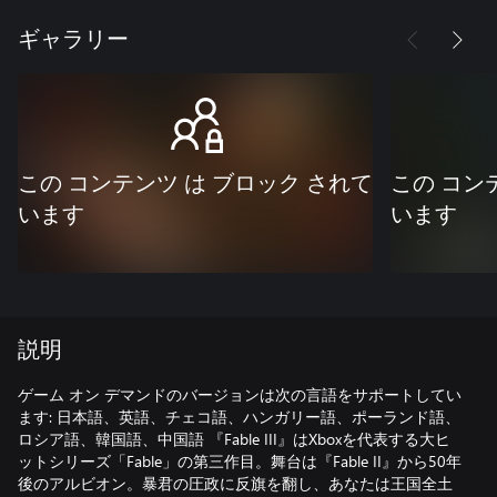
ギャラリー
この コンテンツ は ブロック されて
この コン
います
います
説明
ゲーム オン デマンドのバージョンは次の言語をサポートしてい
ます: 日本語、英語、チェコ語、ハンガリー語、ポーランド語、
ロシア語、韓国語、中国語 『Fable III』はXboxを代表する大ヒ
ットシリーズ「Fable」の第三作目。舞台は『Fable II』から50年
後のアルビオン。暴君の圧政に反旗を翻し、あなたは王国全土