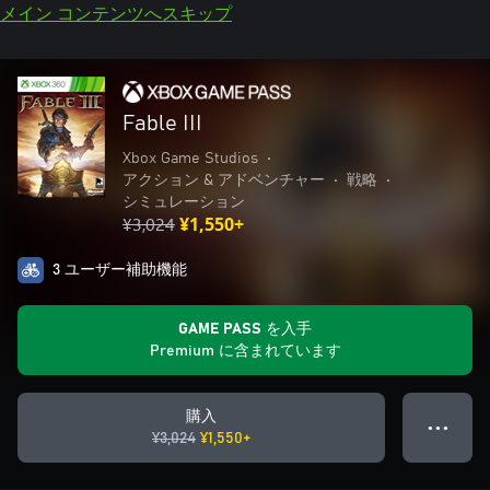
メイン コンテンツへスキップ
Fable III
Xbox Game Studios
•
アクション & アドベンチャー
•
戦略
•
シミュレーション
¥3,024
¥1,550+
3 ユーザー補助機能
GAME PASS を入手
Premium に含まれています
購入
● ● ●
¥3,024
¥1,550+