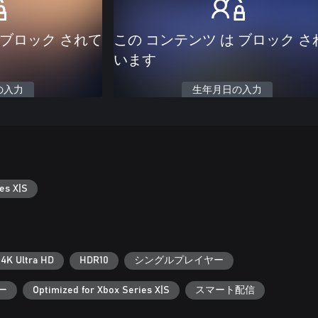
 ブロック されて
この コンテンツ は ブロック さ
います
の入力
生年月日の入力
es X|S
4K Ultra HD
HDR10
シングルプレイヤー
ー
Optimized for Xbox Series X|S
スマート配信