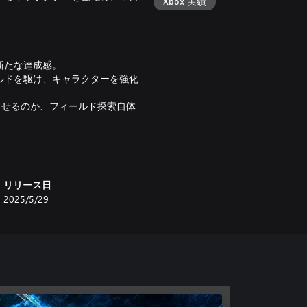
Xbox 実績
新たな達成感。
ルドを駆け、キャラクターを強化
させるのか、フィールド探索自体
戦士“夜渡り”たち。
、その性能も多彩です。
リリース日
の場に巨大な墓石を呼び出す大技
2025/5/29
闘にダイナミックな駆け引きを生み
ぞれの特性を活かした戦闘の立ち