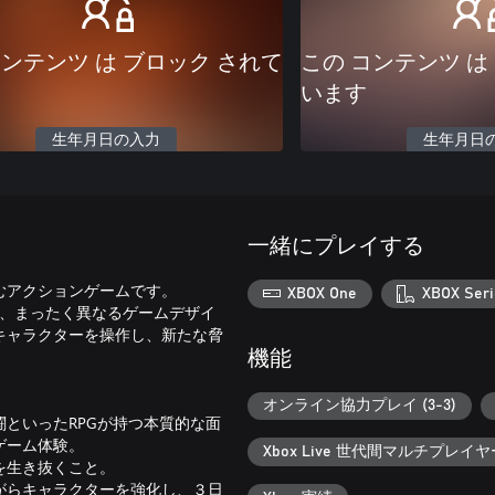
コンテンツ は ブロック されて
この コンテンツ は
います
生年月日の入力
生年月日
一緒にプレイする
むアクションゲームです。
XBOX One
XBOX Seri
がら、まったく異なるゲームデザイ
キャラクターを操作し、新たな脅
機能
オンライン協力プレイ (3-3)
といったRPGが持つ本質的な面
ゲーム体験。
Xbox Live 世代間マルチプレイヤ
を生き抜くこと。
がらキャラクターを強化し、３日