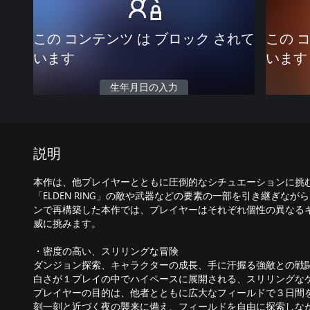
この コンテンツ は ブロック されて
この 
います
います
生年月日の入力
説明
本作は、他プレイヤーとともに圧倒的なシチュエーションに挑
「ELDEN RING」の敵や武器などの要素の一部を引き継ぎな
ンで再構築した本作では、プレイヤーはそれぞれ個性の異なる
威に挑みます。
・密度の高い、スリリングな冒険
ダンジョン探索、キャラクターの成長、手に汗握る強敵との戦闘
白さが１プレイの中でハイペースに展開される、スリリングな
プレイヤーの目的は、他者とともに広大なフィールドで３日間
刻一刻と近づく夜の襲来に備え、フィールドを自由に探索しな