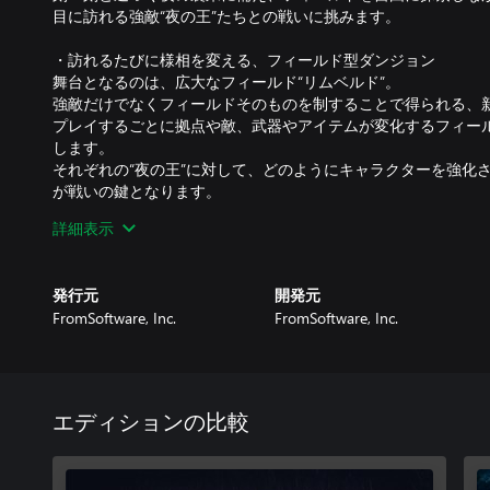
目に訪れる強敵“夜の王”たちとの戦いに挑みます。
・訪れるたびに様相を変える、フィールド型ダンジョン
舞台となるのは、広大なフィールド“リムベルド”。
強敵だけでなくフィールドそのものを制することで得られる、
プレイするごとに拠点や敵、武器やアイテムが変化するフィー
します。
それぞれの“夜の王”に対して、どのようにキャラクターを強化
が戦いの鍵となります。
詳細表示
・夜に抗う戦士たち
８体の大いなる脅威に対抗するため、各地から集められた8人の
剣士や魔女、亜人など、それぞれ出自の異なるキャラクターは
発行元
開発元
さらに、特別なダガーで敵を傷つけ弱点を作り出す搦手や、そ
FromSoftware, Inc.
FromSoftware, Inc.
まで、キャラクターたちが持つ固有の“スキル”と“アーツ”が戦
ます。
キャラクターによって変わるアクションの手触り、そしてそれ
回りをお楽しみください。
エディションの比較