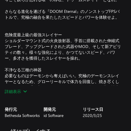
さらなる進化を遂げる『DOOM Eternal』のノンストップFPSバ
トルで、究極の融合を果たしたスピードとパワーを体験せよ。
危険度最上級の最強スレイヤー
ショルダーマウント式の火炎放射器、手首に搭載された伸縮式
ブレード、アップグレードされた武器やMOD、そして新アビリ
ティの数々。様々な強化により、かつてないスピード、パワ
ー、多才さを獲得したスレイヤーを操れ。
不浄なる三種の神器
必要なものはデーモンから奪えばいい。究極のデーモンスレイ
ヤーとなるため、グローリーキルで体力を回復し、焼き尽くし
てアーマーを手に入れ、チェーンソーで引き裂いて弾薬を補充
詳細表示
しろ。
バトルモードに参戦
発行元
開発元
リリース日
2対1のマルチプレイヤーバトルが新たに登場。完全武装したド
Bethesda Softworks
id Software
2020/3/25
ゥームスレイヤー1人とプレイヤー操作のデーモン2体に別れ、
3ラウンドの先取を競い合う激しいFPSバトルが繰り広げられ
る。