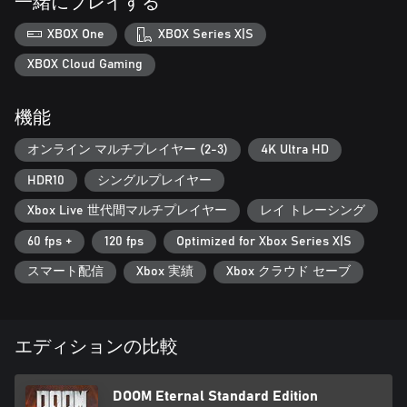
一緒にプレイする
https://eulas.bethesda.net/doom-eternal
XBOX One
XBOX Series X|S
XBOX Cloud Gaming
機能
オンライン マルチプレイヤー (2-3)
4K Ultra HD
HDR10
シングルプレイヤー
Xbox Live 世代間マルチプレイヤー
レイ トレーシング
60 fps +
120 fps
Optimized for Xbox Series X|S
スマート配信
Xbox 実績
Xbox クラウド セーブ
エディションの比較
DOOM Eternal Standard Edition