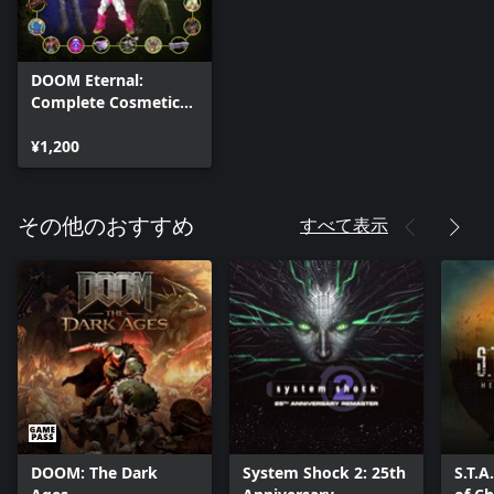
DOOM Eternal:
Complete Cosmetic
Pack
¥1,200
すべて表示
その他のおすすめ
DOOM: The Dark
System Shock 2: 25th
S.T.A