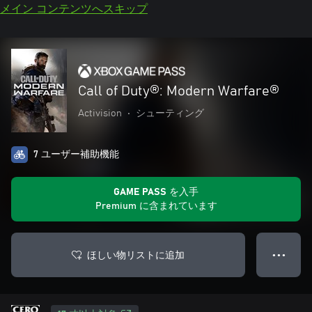
メイン コンテンツへスキップ
Call of Duty®: Modern Warfare®
Activision
•
シューティング
7 ユーザー補助機能
GAME PASS を入手
Premium に含まれています
ほしい物リストに追加
● ● ●