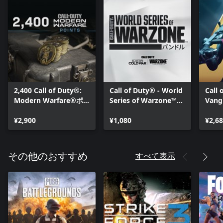
2,400 Call of Duty®:
Call of Duty® - World
Call 
Modern Warfare®ポ
Series of Warzone™
Van
イント
2021バンドル
ク:
¥2,900
¥1,080
スプ
¥2,6
すべて表示
その他のおすすめ