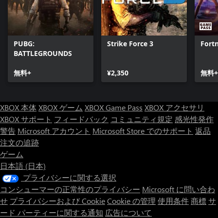
PUBG:
Strike Force 3
Fortn
BATTLEGROUNDS
無料+
¥2,350
無料+
XBOX 本体
XBOX ゲーム
XBOX Game Pass
XBOX アクセサリ
XBOX サポート
フィードバック
コミュニティ規定
感光性発作
警告
Microsoft アカウント
Microsoft Store でのサポート
返品
注文の追跡
ゲーム
日本語 (日本)
プライバシーに関する選択
コンシューマーの正常性のプライバシー
Microsoft に問い合わ
せ
プライバシーおよび Cookie
Cookie の管理
使用条件
商標
サ
ード パーティーに関する通知
広告について