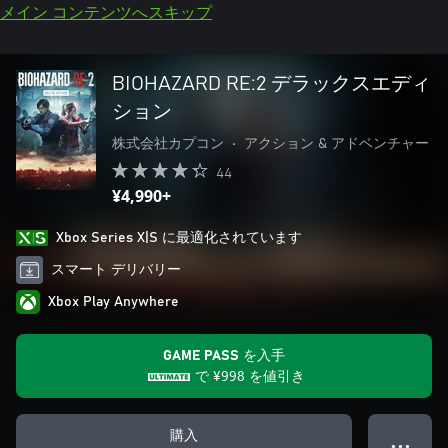
メイン コンテンツへスキップ
BIOHAZARD RE:2 デラックスエディ
ション
株式会社カプコン
•
アクション & アドベンチャー
44
¥4,990+
Xbox Series X|S に最適化されています
スマート デリバリー
Xbox Play Anywhere
GAME PASS を入手
で
¥998
を値引き
購入
● ● ●