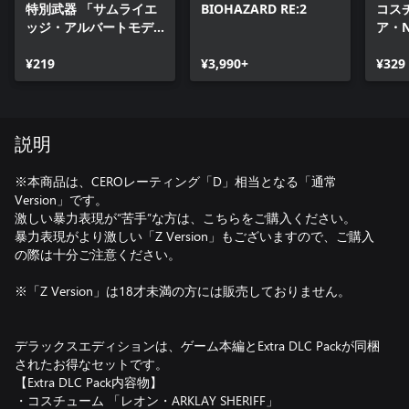
特別武器 「サムライエ
BIOHAZARD RE:2
コス
ッジ・アルバートモデ
ア・N
ル」
¥219
¥3,990+
¥329
説明
※本商品は、CEROレーティング「D」相当となる「通常
Version」です。
激しい暴力表現が“苦手”な方は、こちらをご購入ください。
暴力表現がより激しい「Z Version」もございますので、ご購入
の際は十分ご注意ください。
※「Z Version」は18才未満の方には販売しておりません。
デラックスエディションは、ゲーム本編とExtra DLC Packが同梱
されたお得なセットです。
【Extra DLC Pack内容物】
・コスチューム 「レオン・ARKLAY SHERIFF」