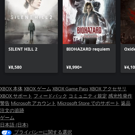
SILENT HILL 2
BIOHAZARD requiem
Oxid
¥8,580
¥8,990+
¥4,1
XBOX 本体
XBOX ゲーム
XBOX Game Pass
XBOX アクセサリ
XBOX サポート
フィードバック
コミュニティ規定
感光性発作
警告
Microsoft アカウント
Microsoft Store でのサポート
返品
注文の追跡
ゲーム
日本語 (日本)
プライバシーに関する選択