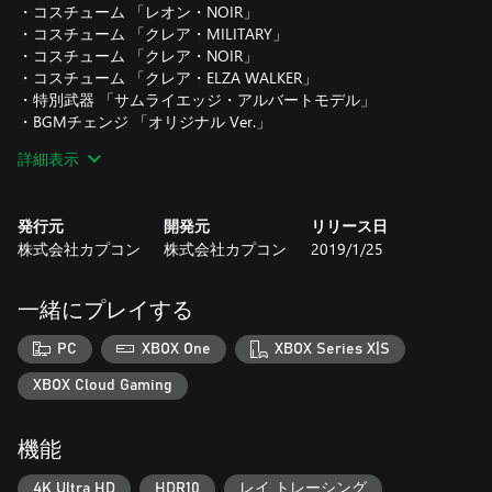
・コスチューム 「レオン・NOIR」
・コスチューム 「クレア・MILITARY」
・コスチューム 「クレア・NOIR」
・コスチューム 「クレア・ELZA WALKER」
・特別武器 「サムライエッジ・アルバートモデル」
・BGMチェンジ 「オリジナル Ver.」
詳細表示
全てがプレイヤーの想像を裏切り上回る。
発行元
開発元
リリース日
1998年9月にラクーンシティを襲った生物災害。
株式会社カプコン
株式会社カプコン
2019/1/25
ゾンビが生者を引き裂く地獄から生還せよ。
この窮地、この恐怖、そしてこのクオリティ。
誰も見たことがないバイオハザード、
一緒にプレイする
『バイオハザード RE：2 』。
シリーズ屈指の傑作、その再誕を目撃せよ。
PC
XBOX One
XBOX Series X|S
この惨劇に喰われるな。
XBOX Cloud Gaming
機能
4K Ultra HD
HDR10
レイ トレーシング