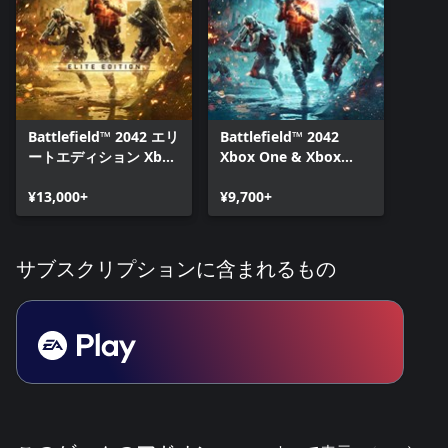
Battlefield™ 2042 エリ
Battlefield™ 2042
ートエディション Xbox
Xbox One & Xbox
One & Xbox Series
Series X|S
X|S
¥13,000+
¥9,700+
サブスクリプションに含まれるもの