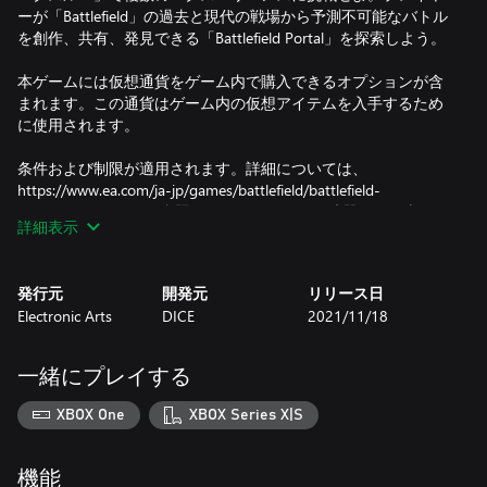
ーが「Battlefield」の過去と現代の戦場から予測不可能なバトル
を創作、共有、発見できる「Battlefield Portal」を探索しよう。
本ゲームには仮想通貨をゲーム内で購入できるオプションが含
まれます。この通貨はゲーム内の仮想アイテムを入手するため
に使用されます。
条件および制限が適用されます。詳細については、
https://www.ea.com/ja-jp/games/battlefield/battlefield-
2042/disclaimersをご参照ください。いかなる武器、軍用車両、
詳細表示
装備の製造者も、このゲームと提携、このゲームを後援、また
は協賛するものではありません。
購入から180日が経過すると、使用されていないバトルフィー
発行元
開発元
リリース日
ルドコインはすべて有効期限切れとなり、残高から削除されま
Electronic Arts
DICE
2021/11/18
す。
一緒にプレイする
XBOX One
XBOX Series X|S
機能