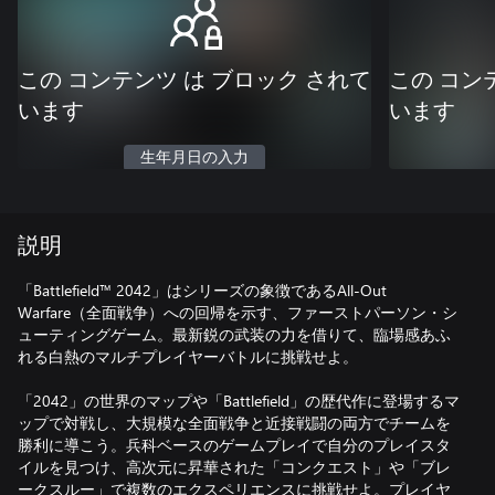
この コンテンツ は ブロック されて
この コン
います
います
生年月日の入力
説明
「Battlefield™ 2042」はシリーズの象徴であるAll-Out
Warfare（全面戦争）への回帰を示す、ファーストパーソン・シ
ューティングゲーム。最新鋭の武装の力を借りて、臨場感あふ
れる白熱のマルチプレイヤーバトルに挑戦せよ。
「2042」の世界のマップや「Battlefield」の歴代作に登場するマ
ップで対戦し、大規模な全面戦争と近接戦闘の両方でチームを
勝利に導こう。兵科ベースのゲームプレイで自分のプレイスタ
イルを見つけ、高次元に昇華された「コンクエスト」や「ブレ
ークスルー」で複数のエクスペリエンスに挑戦せよ。プレイヤ