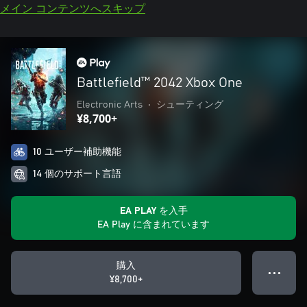
メイン コンテンツへスキップ
Battlefield™ 2042 Xbox One
Electronic Arts
•
シューティング
¥8,700+
10 ユーザー補助機能
14 個のサポート言語
EA PLAY を入手
EA Play に含まれています
購入
● ● ●
¥8,700+