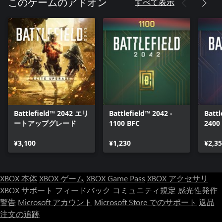
すべて表示
このゲームのアドオン
Battlefield™ 2042 エリ
Battlefield™ 2042 -
Battl
ートアップグレード
1100 BFC
2400
¥3,100
¥1,230
¥2,3
XBOX 本体
XBOX ゲーム
XBOX Game Pass
XBOX アクセサリ
XBOX サポート
フィードバック
コミュニティ規定
感光性発作
警告
Microsoft アカウント
Microsoft Store でのサポート
返品
注文の追跡