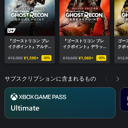
『ゴーストリコン ブレ
『ゴーストリコン ブレ
ゴー
イクポイント』アルテ
イクポイント』デラッ
クポ
ィメットエディション
クスエディション
ディ
¥15,900
¥1,590+
¥10,600
¥1,060+
¥12,
-90%
-90%
サブスクリプションに含まれるもの
Ultimate