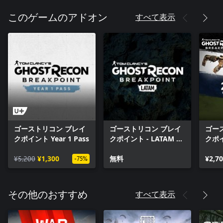
すべて表示
このゲームのアドオン
ゴーストリコン ブレイ
ゴーストリコン ブレイ
ゴー
クポイント Year 1 Pass
クポイント - LATAM 音
クポ
声パック
ター
¥5,200
¥1,300
無料
¥2,7
-75%
すべて表示
その他のおすすめ