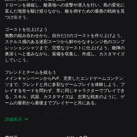
ドローンを操縦し、敵基地への攻撃や潜入を行い、島の変化に
富んだ地形を駆け巡りながら、敵を倒すための最善の戦術を見
つけ出そう。
ゴーストを仕上げよう
無数の組み合わせから、自分だけのゴーストを作り上げよう。
ステルス感のある迷彩スーツから鮮やかなオレンジ色のコンプ
レッションシャツまで、完璧なゴーストに仕上げよう。敵陣の
奥深くへと進みながら、装備を収集し、作成し、カスタマイズ
していこう。
フレンドとチームを組もう
メインキャンペーンからPvP、充実したエンドゲームコンテン
ツまで、フレンドと共に多彩なゲームプレイを体験しよう。プ
レイするモードを問わず、常に同じキャラクターでプレイでき
る。スキル、武器、カスタマイズは、忠実な戦友のように、ゲ
ームの最初から最後までプレイヤーと共にある。
オンラインのマルチプレイ/機能にアクセスするには、インター
詳細表示
ネット接続、Ubisoftアカウント、Microsoftアカウント、Game
Pass Ultimate またはGame Pass Core （サブスクリプションは
別売り）が必要です。