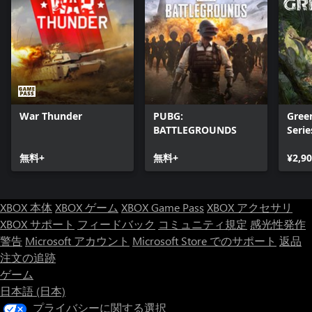
War Thunder
PUBG:
Gree
BATTLEGROUNDS
Serie
無料+
無料+
¥2,9
XBOX 本体
XBOX ゲーム
XBOX Game Pass
XBOX アクセサリ
XBOX サポート
フィードバック
コミュニティ規定
感光性発作
警告
Microsoft アカウント
Microsoft Store でのサポート
返品
注文の追跡
ゲーム
日本語 (日本)
プライバシーに関する選択