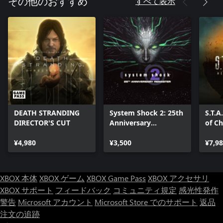
すべて表示
その他のおすすめ
DEATH STRANDING
System Shock 2: 25th
S.T.A
DIRECTOR'S CUT
Anniversary
of C
Remaster
¥4,980
¥3,500
¥7,9
XBOX 本体
XBOX ゲーム
XBOX Game Pass
XBOX アクセサリ
XBOX サポート
フィードバック
コミュニティ規定
感光性発作
警告
Microsoft アカウント
Microsoft Store でのサポート
返品
注文の追跡