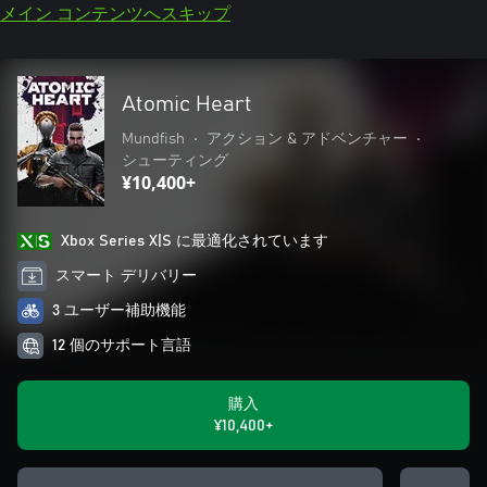
メイン コンテンツへスキップ
Atomic Heart
Mundfish
•
アクション & アドベンチャー
•
シューティング
¥10,400+
Xbox Series X|S に最適化されています
スマート デリバリー
3 ユーザー補助機能
12 個のサポート言語
購入
¥10,400+