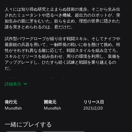
人々には知り得ぬ研究と止まらぬ技術の進歩。そこから生み出
されたミュータントや恐るべき機械、超出力のロボットが、突
如生みの親に牙をむいた。奴らを止め、理想の世界に隠された
謎を突きとめられるのは、君だけだ。
試作型パワーグローブが繰り出す戦闘スキル、そしてナイフや
最新鋭の兵器を用いて、一触即発の戦いに命を懸けて挑め。特
性がそれぞれ異なる敵に応じて、戦闘スタイルを組み立てろ。
スキルとリソースを組み合わせ、周りの環境を利用し、装備を
アップグレードし、ひたすら続く試練と戦闘を乗り越えるの
だ。
• 常軌を逸した、崇高な理想の世界
詳細表示
• 直感的・劇的・過酷な戦闘
• さまざまなスキルや高度な武器を使って、巨大な機械やミュ
ータントを破壊せよ
発行元
開発元
リリース日
• 武器や装備をアップグレードせよ
Mundfish
Mundfish
2023/2/20
一緒にプレイする