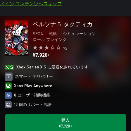
メイン コンテンツへスキップ
ペルソナ５ タクティカ
SEGA
•
戦略
•
シミュレーション
•
ロール プレイング
72
¥7,920+
Xbox Series X|S に最適化されています
スマート デリバリー
Xbox Play Anywhere
8 ユーザー補助機能
13 個のサポート言語
購入
¥7,920+