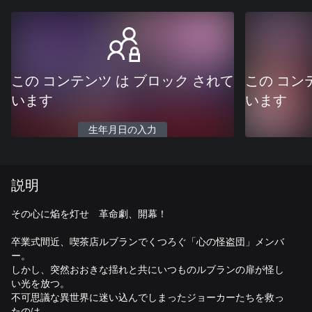
この コンテンツ は ブロック されて
この コン
います
います
生年月日の入力
説明
その心に焔を灯せ 革命劇、開幕！
卒業式間近、喫茶店ルブランでくつろぐ「心の怪盗団」メンバ
ー。
しかし、突然おおきな揺れと共にいつものルブランの扉が怪し
い光を放つ。
不可思議な異世界に迷い込んでしまったジョーカーたちを救っ
たのは