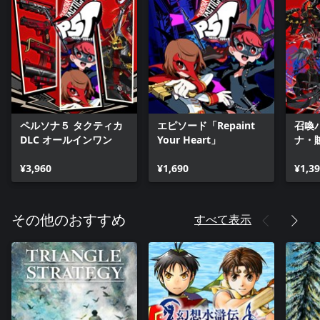
ペルソナ５ タクティカ
エピソード「Repaint
召喚
DLC オールインワン
Your Heart」
ナ・
ル」
¥3,960
¥1,690
¥1,3
すべて表示
その他のおすすめ