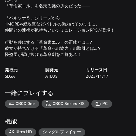
「革命家エル」を名乗る謎の少女だった――
「ペルソナ５」シリーズから
1MOREや総攻撃などバトルの魅力はそのままに、
仲間との連携が気持ちいいシミュレーションRPGが登場！
行動を共にする「革命家エル」の正体とは…？
彼女が持ちかける「革命への協力」の取引とは…？
怪盗団が駆け抜ける革命劇をご覧あれ！
発行元
開発元
リリース日
SEGA
ATLUS
2023/11/17
一緒にプレイする
XBOX One
XBOX Series X|S
PC
機能
4K Ultra HD
シングルプレイヤー