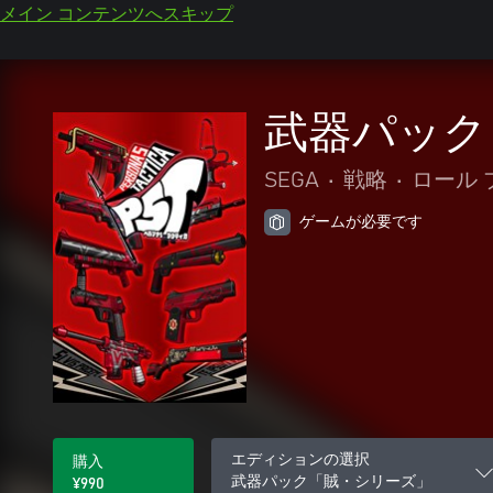
メイン コンテンツへスキップ
武器パック
SEGA
•
戦略
•
ロール 
ゲームが必要です
エディションの選択
購入
武器パック「賊・シリーズ」
¥990