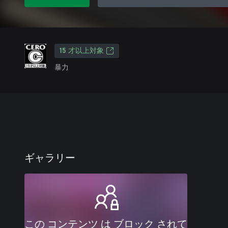
15 才以上対象
暴力
ギャラリー
この コンテンツ は ブロック されて