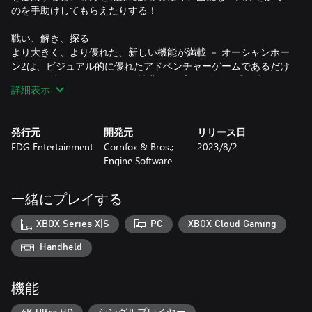
のを手助けしてもらえたりする！
戦い、解き、探る
より大きく、より優れた、新しい機能が満載 － オーシャンホー
ン2は、ビジュアル的に優れたアドベンチャーゲームであるだけ
でなく、懐かしのゲームに個性豊かなプレイ体験を盛り込んだ
詳細表示
作品だ。強力なアイテムを集め、キャスターガンを使い、古代
の謎のパズルを解き明かせ。アルカディアとその周辺の国々を
冒険し尽くそう！困難を受け入れ、真のヒーローとなれ。
発行元
開発元
リリース日
FDG Entertainment
Cornfox & Bros.;
2023/8/2
完全体験
Engine Software
このバージョンには、すべてのクオリティ・オブ・ライフとコ
ンテンツの更新が含まれています。
一緒にプレイする
XBOX Series X|S
PC
XBOX Cloud Gaming
Handheld
機能