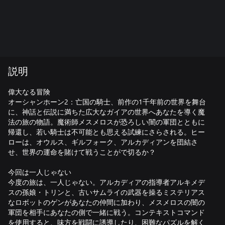
説明
偉大なる冒険
オーシャンホーン2：亡国の騎士、前作の1千年前の世界を舞台
に、神話と伝説に満ちた広大なガイアの世界へあなたを導く魔
法の旅の物語。魔術師メスメロスが恐ろしい闇の軍団とともに
帰還し、若い騎士は不可能とも思える試練にさらされる。ヒー
ローは、オウルス、ギルフォーク、アルカディアンを団結さ
せ、世界の運命を賭けて戦うことがで切るか？
今回は一人じゃない
今度の旅は、一人じゃない。アルカディアの指導者アルキメデ
スの孫娘・トリンと、古いサムライの武器を操るミステリアス
なロボットのゲンがあなたの仲間に加わり、メスメロスの闇の
軍団を相手にあなたの側で一緒に戦う。コンテキストコマンド
を使用すると、味方を戦闘に誘導したり、困難なパズルを解く