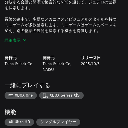
分岐する会話と簡潔で格言的なNPCを通じて、ジュデロの世界
を探索します。
冒険の途中で、多様なメカニクスとビジュアルスタイルを持つ
ミニゲームが多数登場します。ミニゲームはゲームのペースを
変え、別の物語の展開を探索する機会を提供します。
詳細表示
ジュデロの世界を冒険する中で、多くの秘密と発見が待ってい
ます。収集品やアイテムから、完全なオプションストーリーラ
インまで、多様な要素が用意されています。
発行元
開発元
リリース日
Talha & Jack Co
Talha & Jack Co,
2025/10/3
Juderoは手作りのオブジェクトとカスタムフィギュアで構成さ
NAISU
れ、ストップモーションの伝統的なアニメーション技術で動か
されています。このアートスタイルは、私たちにとって懐かし
さを呼び起こすもの——一部はユーモアに満ちていますが、少
一緒にプレイする
し不気味な要素も含まれています。これらの現実の要素は3D世
界にレンダリングされ、独自のビジュアルスタイルを表現して
XBOX One
XBOX Series X|S
います。このスタイルを活用し、リアルタイムライティング、
シェーダー、ポストプロセス効果などのデジタル技術を導入し
ています。カットシーンは、より高い忠実度で伝統的なストッ
機能
プモーションアニメーション技術を使用して制作され、より映
画的な質感を追求しています。
4K Ultra HD
シングルプレイヤー