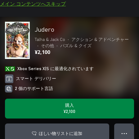
メイン コンテンツへスキップ
Judero
Talha & Jack Co
•
アクション & アドベンチャー
•
その他
•
パズル & クイズ
¥2,100
Xbox Series X|S に最適化されています
スマート デリバリー
2 個のサポート言語
購入
¥2,100
ほしい物リストに追加
● ● ●