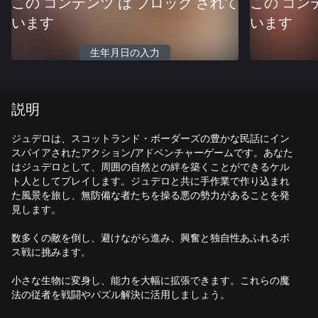
この コンテンツ は ブロック されて
この コン
います
います
生年月日の入力
説明
ジュデロは、スコットランド・ボーダーズの豊かな民話にイン
スパイアされたアクション/アドベンチャーゲームです。あなた
はジュデロとして、周囲の自然との絆を築くことができるケル
ト人としてプレイします。ジュデロと共に手作業で作り込まれ
た風景を旅し、無防備な者たちを操る悪の勢力があることを発
見します。
数多くの敵を倒し、避けながら進み、興奮と独自性あふれるボ
ス戦に挑みます。
小さな生物に変身し、能力を大幅に拡張できます。これらの魔
法の従者を戦闘やパズル解決に活用しましょう。