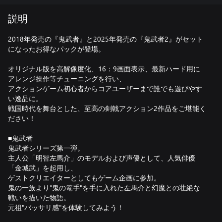
説明
2018年発売の『鬼武者』と2025年発売の『鬼武者2』がセット
になったお得なパックが登場。
オリジナル版を高解像度化、16：9画面表示、最新ハード用に
アレンジ操作等チューニングを行い、
アクションゲーム初心者からコアユーザーまで誰でも遊びやす
い逸品に。
戦国時代を舞台とした、至高の剣戟アクション2作品をご堪能く
ださい！
■鬼武者
鬼武者シリーズ第一弾。
主人公「明智左馬介」のモデルおよび声優として、人気俳優
「金城武」を起用し、
ゲストクリエイターとしてもゲーム企画に参加。
鬼の一族より"鬼の篭手"を手に入れた左馬介と幻魔との壮絶な
戦いを描いた物語。
元祖"バッサリ感"を体験してみよう！