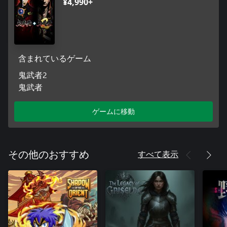
ク]を入手できます。
¥4,990+
※2025年6月30日 23:59までにご購入いただいたお客様が対象
となります。
「鬼武者2 - オーケストラBGMセレクションパック」内容
■「オーケストラBGMセレクション」
含まれているゲーム
『鬼武者2』の楽曲制作を担当した岩代太郎氏が2002年に発売
したCD「鬼武者2 オーケストラアルバム~岩代太郎セレクショ
鬼武者2
ン~」より厳選した5曲を収録。オーケストラで華麗に『鬼武者
鬼武者
2』の世界観を表現！
ゲームに移動
Truth Of Brave ~warring mix~
Truth Of Resolution ~小谷のお邑のテーマ~
Truth Of Edge ~雑賀孫市のテーマ~
Truth Of Loyalty ~安国寺恵瓊のテーマ~
Truth Of Desire ~風魔小太郎のテーマ~
すべて表示
その他のおすすめ
※ゲーム開始画面より「特典」を選択し「ギャラリー」から選
択することができます。
■「アイテムパック」
ゲームプレイに役に立つアイテムがまとまっているパックが入
手できます。