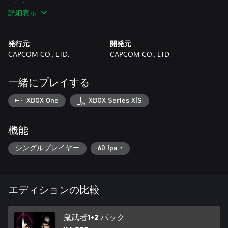
■鬼武者2
詳細表示
鬼武者シリーズ第二弾。
復讐の戦鬼・柳生十兵衛。演じるは「松田優作」。
新たなる鬼の力、鬼戦術。力を溜めて「奥義」炸裂！
発行元
開発元
シリーズお馴染みの必殺「一閃」も4種に増えている。
CAPCOM CO., LTD.
CAPCOM CO., LTD.
前作よりも重厚なドラマが圧倒的スケールで展開される。
風魔小太郎。雑貨孫市。安国寺恵瓊。小谷のお邑。
頼もしき4人の同士たちと戦乱の世を共に駆け抜けよう！
一緒にプレイする
※本作は単品でも購入可能です。重複購入にご注意ください。
XBOX One
XBOX Series X|S
『鬼武者』のセーブデータ特典
・『鬼武者』のセーブデータが保存されている場合、特典とし
機能
て「十兵衛：左馬介装備」が入手可能に！
※タイトル画面から「特典」を選択し、[十兵衛衣装]欄から選択
シングルプレイヤー
60 fps +
することができます。
※見た目のみの変更となり、ステータスは所持している防具と
同じものとなります。
エディションの比較
---------------------------------
鬼武者1+2 パック
早期購入特典 [ 鬼武者2 - オーケストラBGMセレクションパッ