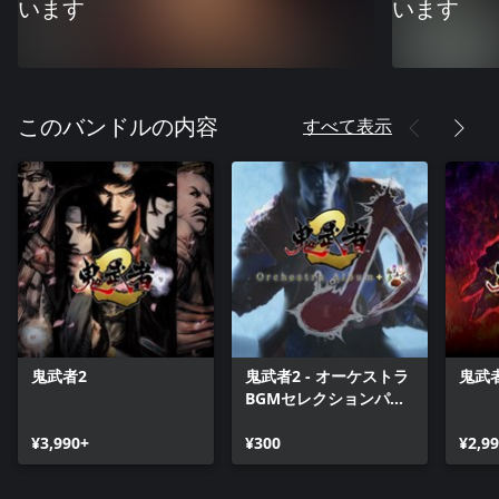
います
います
すべて表示
このバンドルの内容
鬼武者2
鬼武者2 - オーケストラ
鬼武
BGMセレクションパッ
ク
¥3,990+
¥300
¥2,9