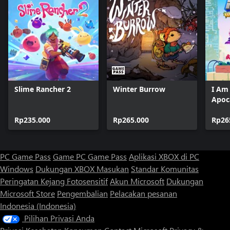
Slime Rancher 2
Winter Burrow
I Am
Apoc
Rp235.000
Rp265.000
Rp26
PC Game Pass
Game PC Game Pass
Aplikasi XBOX di PC
Windows
Dukungan XBOX
Masukan
Standar Komunitas
Peringatan Kejang Fotosensitif
Akun Microsoft
Dukungan
Microsoft Store
Pengembalian
Pelacakan pesanan
Indonesia (Indonesia)
Pilihan Privasi Anda