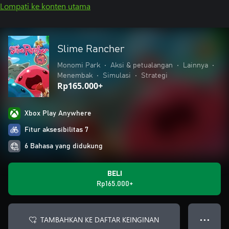
Lompati ke konten utama
Slime Rancher
Monomi Park
•
Aksi & petualangan
•
Lainnya
•
Menembak
•
Simulasi
•
Strategi
Rp165.000+
Xbox Play Anywhere
Fitur aksesibilitas 7
6 Bahasa yang didukung
BELI
Rp165.000+
TAMBAHKAN KE DAFTAR KEINGINAN
● ● ●