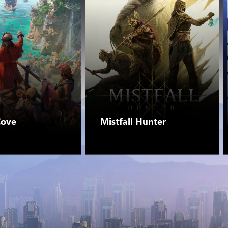
Cove
Mistfall Hunter