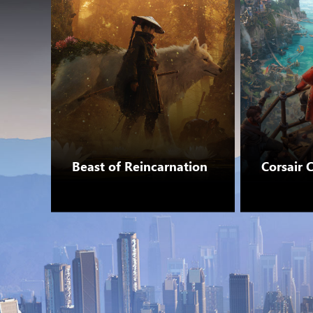
Beast of Reincarnation
Corsair 