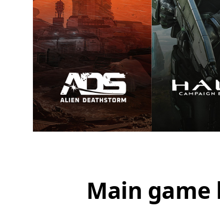
Main game 