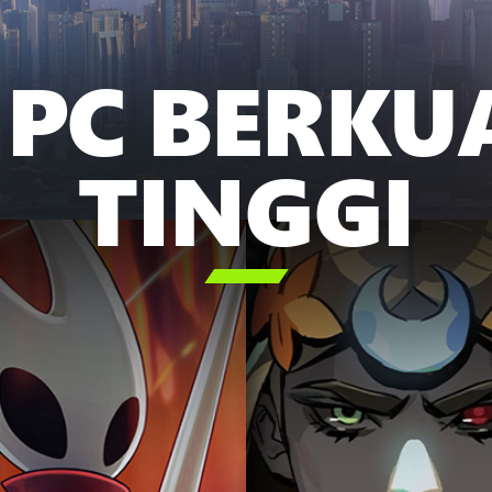
PC BERKU
TINGGI
