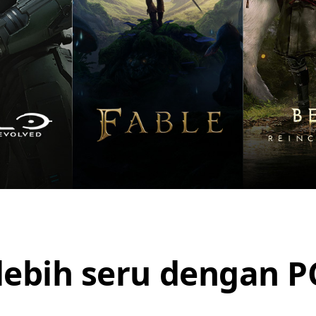
lebih seru dengan P