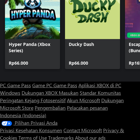
Hyper Panda (Xbox
Ducky Dash
Esca
Series)
(Bun
Rp66.000
Rp66.000
Rp16
PC Game Pass
Game PC Game Pass
Aplikasi XBOX di PC
Windows
Dukungan XBOX
Masukan
Standar Komunitas
Peringatan Kejang Fotosensitif
Akun Microsoft
Dukungan
Microsoft Store
Pengembalian
Pelacakan pesanan
Indonesia (Indonesia)
Pilihan Privasi Anda
Privasi Kesehatan Konsumen
Contact Microsoft
Privacy &
Cookies
Terms of Use
Trademarks
About our ads