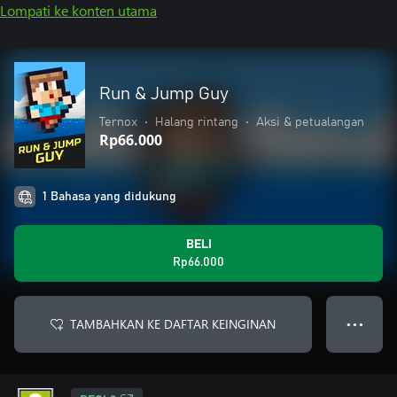
Lompati ke konten utama
Run & Jump Guy
Ternox
•
Halang rintang
•
Aksi & petualangan
Rp66.000
1 Bahasa yang didukung
BELI
Rp66.000
TAMBAHKAN KE DAFTAR KEINGINAN
● ● ●