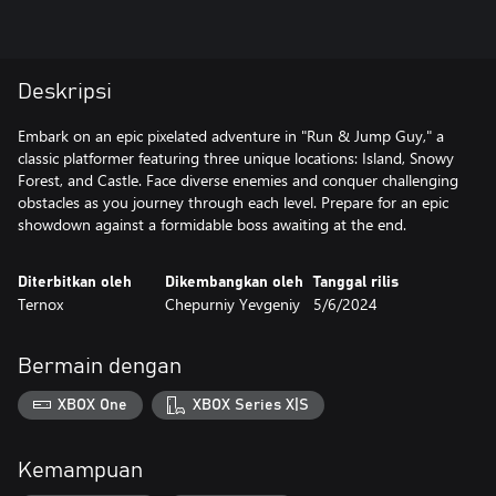
Deskripsi
Embark on an epic pixelated adventure in "Run & Jump Guy," a
classic platformer featuring three unique locations: Island, Snowy
Forest, and Castle. Face diverse enemies and conquer challenging
obstacles as you journey through each level. Prepare for an epic
showdown against a formidable boss awaiting at the end.
Diterbitkan oleh
Dikembangkan oleh
Tanggal rilis
Ternox
Chepurniy Yevgeniy
5/6/2024
Bermain dengan
XBOX One
XBOX Series X|S
Kemampuan