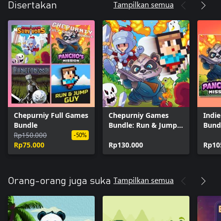
Tampilkan semua
Disertakan
Chepurniy Full Games
Chepurniy Games
Indie
Bundle
Bundle: Run & Jump
Bund
Rp150.000
Guy + Pancho's
Guy 
-50%
Rp75.000
Mission + Boned
Rp130.000
Miss
Rp10
Again: Survivors
Tampilkan semua
Orang-orang juga suka