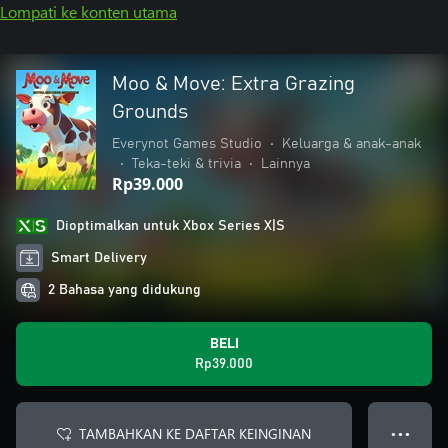
Lompati ke konten utama
Moo & Move: Extra Grazing
Grounds
Everynot Games Studio
•
Keluarga & anak-anak
•
Teka-teki & trivia
•
Lainnya
Rp39.000
Dioptimalkan untuk Xbox Series X|S
Smart Delivery
2 Bahasa yang didukung
BELI
Rp39.000
TAMBAHKAN KE DAFTAR KEINGINAN
● ● ●