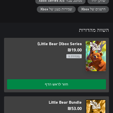
שחקן יחיד
ממוטב עבור Xbox Series X|S
הישגים של Xbox
שמירות בענן של Xbox
השווה מהדורות
Little Bear (Xbox Series)
‪₪‎19.00‬
מהדורה זו
חזור לראש הדף
Little Bear Bundle
‪₪‎53.00‬