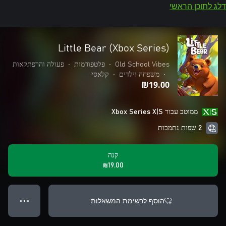
דלג לתוכן הראשי
Little Bear (Xbox Series)
Old School Vibes
•
פלטפורמות
•
פעולה והרפתקאות
•
משפחה וילדים
•
קלאסי
‪₪‎19.00‬
ממוטב עבור Xbox Series X|S
2 שפות נתמכות
קנה
‪₪‎19.00‬
הוסף לרשימת המשאלות
● ● ●