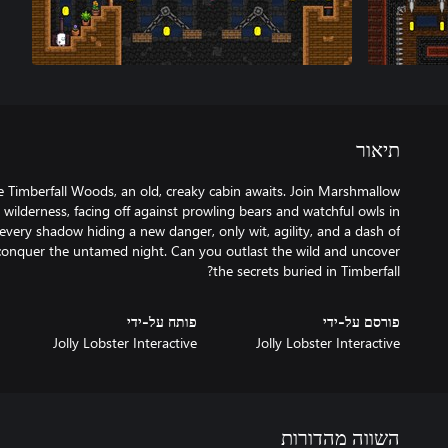
תיאור
e Timberfall Woods, an old, creaky cabin awaits. Join Marshmallow
wilderness, facing off against prowling bears and watchful owls in
h every shadow hiding a new danger, only wit, agility, and a dash of
n conquer the untamed night. Can you outlast the wild and uncover
the secrets buried in Timberfall?
פורסם על-ידי
פותח על-ידי
Jolly Lobster Interactive
Jolly Lobster Interactive
השווה מהדורות