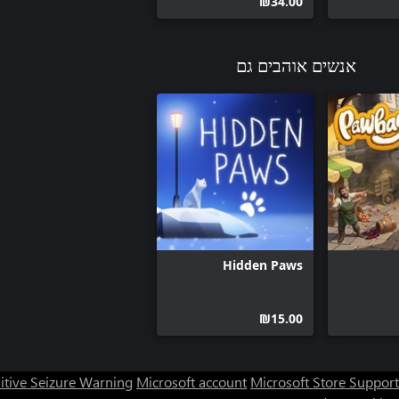
‪₪‎34.00‬
אנשים אוהבים גם
Hidden Paws
‪₪‎15.00‬
itive Seizure Warning
Microsoft account
Microsoft Store Support