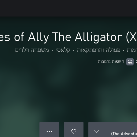
s of Ally The Alligator (
מות
•
פעולה והרפתקאות
•
קלאסי
•
משפחה וילדים
1 שפות נתמכות
● ● ●
The Adventur