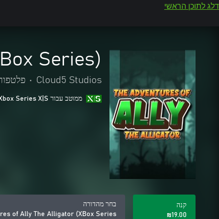
דלג לתוכן הראשי
XBox Series)
Cloud5 Studios
•
פלטפור
ממוטב עבור Xbox Series X|S
בחר מהדורה
קנה
es of Ally The Alligator (XBox Series)
‪₪‎19.00‬