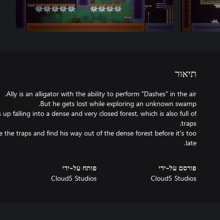
תיאור
up falling into a dense and very closed forest, which is also full of
e the traps and find his way out of the dense forest before it's too
late.
פורסם על-ידי
פותח על-ידי
Cloud5 Studios
Cloud5 Studios