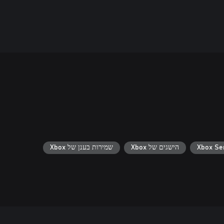
הישגים של Xbox
שמירות בענן של Xbox