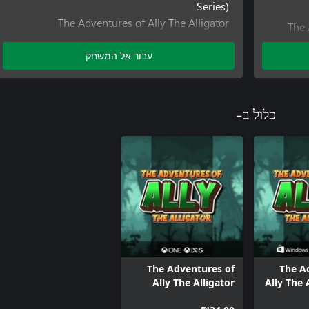
Series)
The Adventures of Ally The Alligator
The 
The Adventures of Ally The Alligator
(Windows)
עבור אל המשחק
The Adventures of Ally The Alligator (XBox
Series)
כלול ב-
The Adventures of
The A
Ally The Alligator
Ally The 
Bundle