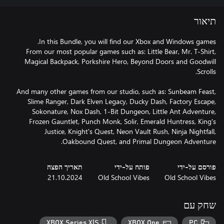
תיאור
From our most popular games such as: Little Bear, Mr. T-Shirt,
Magical Backpack, Porkshire Hero, Beyond Doors and Goodwill
And many other games from our studio, such as: Sunbeam Feast,
Slime Ranger, Dark Elven Legacy, Ducky Dash, Factory Escape,
Sokonature, Nox Dash, 1-Bit Dungeon, Little Ant Adventure,
Frozen Gauntlet, Punch Monk, Solir, Emerald Huntress, King's
Justice, Knight's Quest, Neon Vault Rush, Ninja Nightfall,
Oakbound Quest, and Primal Dungeon Adventure.
פורסם על-ידי
פותח על-ידי
תאריך הפצה
21.10.2024
Old School Vibes
Old School Vibes
שחק עם
XBOX Series X|S
XBOX One
PC