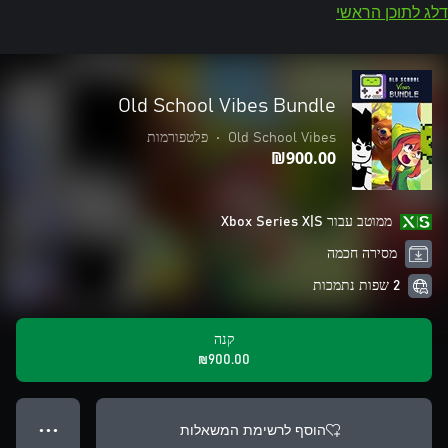
דלג לתוכן הראשי
Old School Vibes Bundle
Old School Vibes
•
פלטפורמות
‪₪‎900.00‬
ממוטב עבור Xbox Series X|S
מסירה חכמה
2 שפות נתמכות
קנה
‪₪‎900.00‬
הוסף לרשימת המשאלות
● ● ●