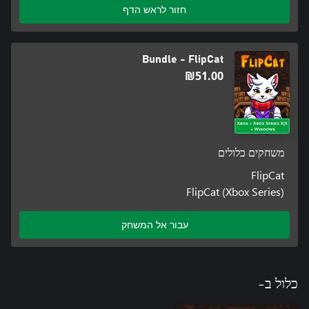
חזור לראש הדף
Bundle - FlipCat
‪₪‎51.00‬
משחקים כלולים
FlipCat
FlipCat (Xbox Series)
עבור אל המשחק
כלול ב-