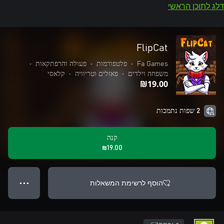
דלג לתוכן הראשי
FlipCat
Fa Games
•
פלטפורמות
•
פעולה והרפתקאות
•
משפחה וילדים
•
פאזלים וטריוויה
•
קלאסי
‪₪‎19.00‬
2 שפות נתמכות
קנה
‪₪‎19.00‬
הוסף לרשימת המשאלות
● ● ●