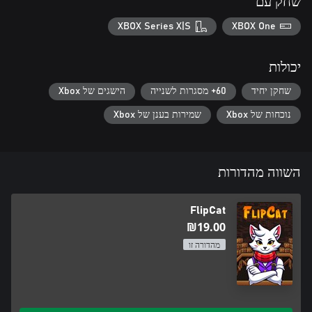
שחק עם
XBOX Series X|S
XBOX One
יכולות
שחקן יחיד
60+ מסגרות לשנייה
הישגים של Xbox
נוכחות של Xbox
שמירות בענן של Xbox
השווה מהדורות
FlipCat
‪₪‎19.00‬
מהדורה זו