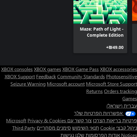
Maze: Path of Light -
Complete Edition
‪₪‎49.00‬+
XBOX consoles
XBOX games
XBOX Game Pass
XBOX accessories
XBOX Support
Feedback
Community Standards
Photosensitive
Seizure Warning
Microsoft account
Microsoft Store Support
Returns
Orders tracking
Games
עברית (ישראל)
אפשרויות הפרטיות שלך
פרטיות בריאות הצרכן
צור קשר עם Microsoft
Privacy & Cookies
ניהול קבצי Cookie
תנאי השימוש
סימנים מסחריים
Third Party
Notices
אודות הפרסומות שלנו
נגישות