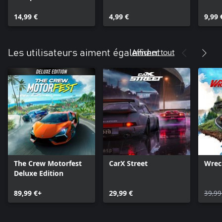
Collection ultime
Ford Mustang Dark
vite
14,99 €
Horse 2024
4,99 €
9
9,99 
Afficher tout
Les utilisateurs aiment également
The Crew Motorfest
CarX Street
Wrec
Deluxe Edition
89,99 €+
29,99 €
39,99