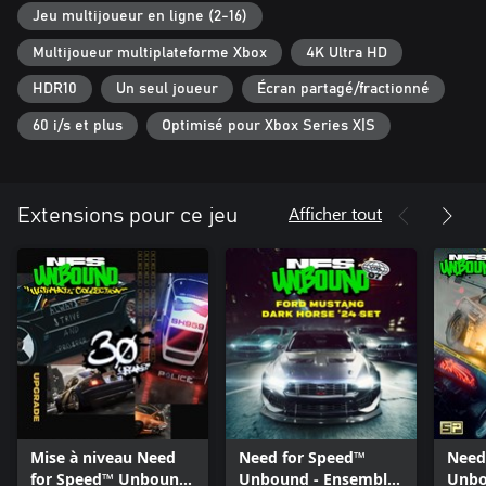
*DES CONDITIONS ET DES RESTRICTIONS S’APPLIQUENT. POUR
Jeu multijoueur en ligne (2-16)
EN SAVOIR PLUS, RENDEZ-VOUS SUR www.ea.com/fr-fr/legal.
Multijoueur multiplateforme Xbox
4K Ultra HD
** LES VOITURES SONT DÉBLOQUÉES AU FUR ET À MESURE DE
VOTRE PROGRESSION DANS LE JEU
HDR10
Un seul joueur
Écran partagé/fractionné
60 i/s et plus
Optimisé pour Xbox Series X|S
Afficher tout
Extensions pour ce jeu
Mise à niveau Need
Need for Speed™
Need
for Speed™ Unbound
Unbound - Ensemble
Unbo