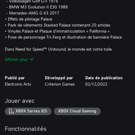
‎ - Volkswagen Golf GTI 1976
‎ - BMW M3 Evolution II E30 1988
‎ - Mercedes-AMG G 63 2017
• Effets de pilotage Palace
• Pack de vêtements Stacked Palace contenant 20 articles
• Vinyles Palace et Plaque d’immatriculation « Palifornia »
• Pose de personnage Tri-Ferg et illustration de bannière Palace
Dans Need for Speed™ Unbound, le monde est votre toile.
Prouvez que vous avez ce qu'il faut pour remporter le Grand, la
Afficher plus
course de rue ultime de Lakeshore. Au cours de 4 semaines de
courses intenses, gagnez assez d’argent pour participer aux
qualifications hebdomadaires, écrasez la concurrence et entrez
Publié par
Développé par
Date de publication
dans la légende de la course de rue, tout en gardant une
Electronic Arts
Criterion Games
02/12/2022
longueur d’avance sur la police. Sublimez votre garage avec des
voitures ultra personalisées, et brillez grâce à votre style unique,
des fringues exclusives et une bande originale percutante.
Jouer avec
Exprimez-vous pleinement grâce à de nouveaux styles artistiques
et des tags qui représentent qui vous êtes. Ce nouvel opus de la
XBOX Series X|S
XBOX Cloud Gaming
franchise Need for Speed™ Unbound de Criterion Games™ vous
propose des campagnes solo et multijoueur distinctes pour des
heures d’action électrique et sous haute tension.
Fonctionnalités