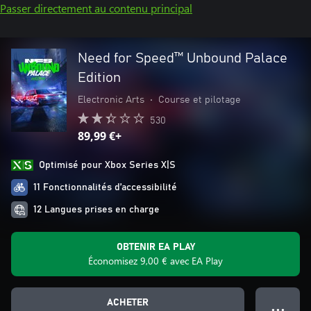
Passer directement au contenu principal
Need for Speed™ Unbound Palace
Edition
Electronic Arts
•
Course et pilotage
530
89,99 €+
Optimisé pour Xbox Series X|S
11 Fonctionnalités d’accessibilité
12 Langues prises en charge
OBTENIR EA PLAY
Économisez 9,00 € avec EA Play
ACHETER
● ● ●