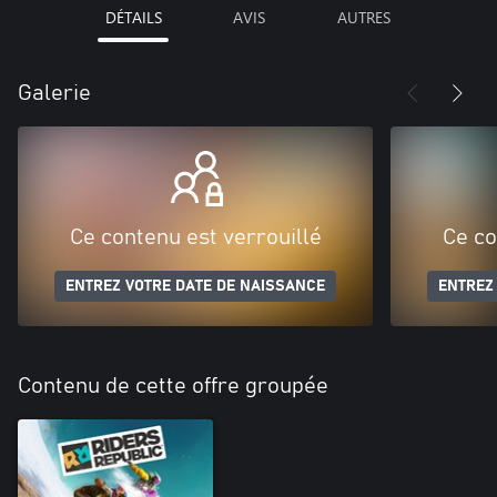
DÉTAILS
AVIS
AUTRES
Galerie
Ce contenu est verrouillé
Ce co
ENTREZ VOTRE DATE DE NAISSANCE
ENTREZ
Contenu de cette offre groupée