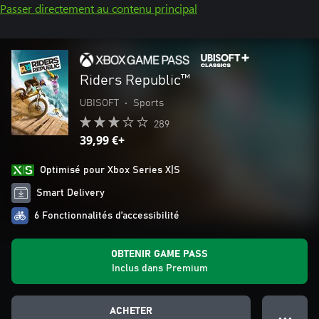
Passer directement au contenu principal
Riders Republic™
UBISOFT
•
Sports
289
39,99 €+
Optimisé pour Xbox Series X|S
Smart Delivery
6 Fonctionnalités d’accessibilité
OBTENIR GAME PASS
Inclus dans Premium
ACHETER
● ● ●