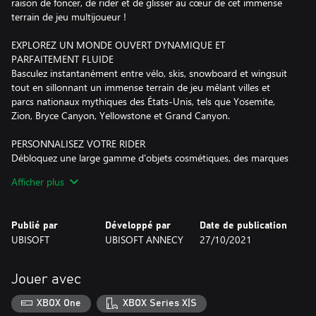
raison de foncer, de rider et de glisser au cœur de cet immense
terrain de jeu multijoueur !
EXPLOREZ UN MONDE OUVERT DYNAMIQUE ET
PARFAITEMENT FLUIDE
Basculez instantanément entre vélo, skis, snowboard et wingsuit
tout en sillonnant un immense terrain de jeu mêlant villes et
parcs nationaux mythiques des États-Unis, tels que Yosemite,
Zion, Bryce Canyon, Yellowstone et Grand Canyon.
PERSONNALISEZ VOTRE RIDER
Débloquez une large gamme d'objets cosmétiques, des marques
emblématiques au streetwear légendaire, et créez un look pour
Afficher plus
exhiber votre style lorsque vous affirmez votre suprématie sur les
pentes et les pistes.
Publié par
Développé par
Date de publication
Ce jeu utilise Smart Delivery pour vous donner accès à la fois au
UBISOFT
UBISOFT ANNECY
27/10/2021
titre Xbox One et au titre Xbox Series X|S
Une connexion internet, un compte Ubisoft, un compte
Jouer avec
Microsoft, ainsi qu'un abonnement Game Pass Ultimate ou Core
(abonnements vendus séparément) sont nécessaires pour
XBOX One
XBOX Series X|S
accéder aux fonctionnalités en ligne et au mode multijoueur en