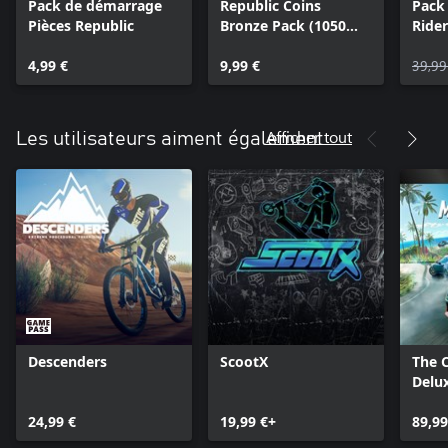
Pack de démarrage
Republic Coins
Pack 
Pièces Republic
Bronze Pack (1050
Rider
Coins)
4,99 €
9,99 €
39,99
Afficher tout
Les utilisateurs aiment également
Descenders
ScootX
The 
Delux
24,99 €
19,99 €+
89,99