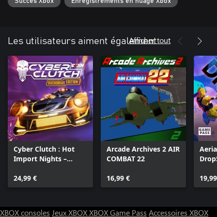
Succès Xbox
Enregistrements en nuage Xbox
Afficher tout
Les utilisateurs aiment également
Cyber Clutch : Hot
Arcade Archives 2 AIR
Aeria
Import Nights –
COMBAT 22
Drop
Édition Overdrive
24,99 €
16,99 €
19,99
XBOX consoles
Jeux XBOX
XBOX Game Pass
Accessoires XBOX