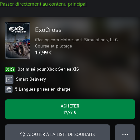
Passer directement au contenu principal
ExoCross
iRacing.com Motorsport Simulations, LLC
•
Course et pilotage
17,99 €
Optimisé pour Xbox Series X|S
Smart Delivery
5 Langues prises en charge
ACHETER
17,99 €
AJOUTER À LA LISTE DE SOUHAITS
● ● ●