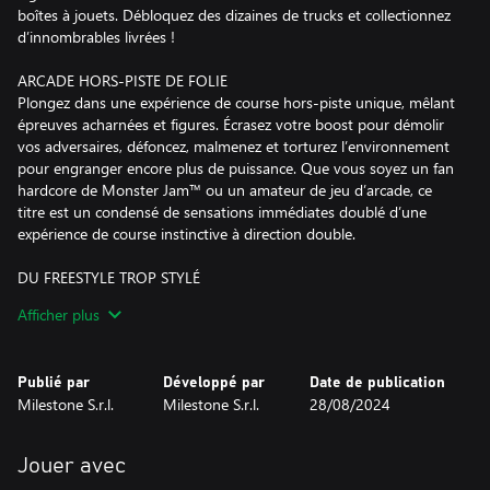
boîtes à jouets. Débloquez des dizaines de trucks et collectionnez
d’innombrables livrées !
ARCADE HORS-PISTE DE FOLIE
Plongez dans une expérience de course hors-piste unique, mêlant
épreuves acharnées et figures. Écrasez votre boost pour démolir
vos adversaires, défoncez, malmenez et torturez l’environnement
pour engranger encore plus de puissance. Que vous soyez un fan
hardcore de Monster Jam™ ou un amateur de jeu d’arcade, ce
titre est un condensé de sensations immédiates doublé d’une
expérience de course instinctive à direction double.
DU FREESTYLE TROP STYLÉ
Effectuez le Wheelie parfait, avalez un peu de poussière sur de
Afficher plus
jolis Donuts ou visez les étoiles avec le plus gros Big Air de
l’histoire. Une seule règle : préparez-vous à défier la gravité en
mode freestyle ! Lancez-vous dans des sauts, des figures et des
Publié par
Développé par
Date de publication
stunts de folie, imposez-vous au classement et décrochez le titre
Milestone S.r.l.
Milestone S.r.l.
28/08/2024
de maestro du volant !
MONTREZ-LEUR QUI EST LE BOSS DU SHOWDOWN TOUR
Jouer avec
Lancez votre carrière sur le Showdown Tour ! Cette aventure non