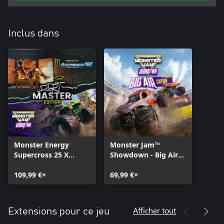
Inclus dans
Monster Energy
Monster Jam™
Supercross 25 X
Showdown - Big Air
Monster Jam™
Edition
Showdown - Dirt
109,99 €+
69,99 €+
Master Edition
Afficher tout
Extensions pour ce jeu