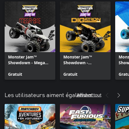
Monster Jam™
Monster Jam™
Mons
Showdown - Mega
Showdown -
Show
Bite
DIGatron™
Gratuit
Gratuit
Gratu
Afficher tout
Les utilisateurs aiment également