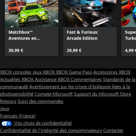
Matchbox™
Fast & Furious:
Supe
Aventures en
Arcade Edition
Turb
Voitures
39,99 €
29,99 €
4,99 
XBOX consoles
Jeux XBOX
XBOX Game Pass
Accessoires XBOX
Actualités XBOX
Assistance XBOX
Commentaires
Standards de la
communauté
Avertissement sur les crises d’épilepsie liées à la
photosensibilité
Compte Microsoft
Support du Microsoft Store
Retours
Suivi des commandes
Jeux
Français (France)
Vos choix de confidentialité
Confidentialité de l’intégrité des consommateurs
Contacter