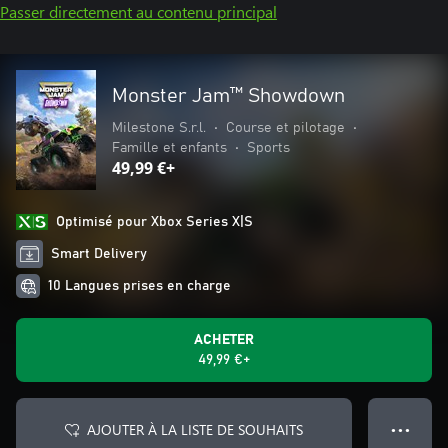
Passer directement au contenu principal
Monster Jam™ Showdown
Milestone S.r.l.
•
Course et pilotage
•
Famille et enfants
•
Sports
49,99 €+
Optimisé pour Xbox Series X|S
Smart Delivery
10 Langues prises en charge
ACHETER
49,99 €+
AJOUTER À LA LISTE DE SOUHAITS
● ● ●