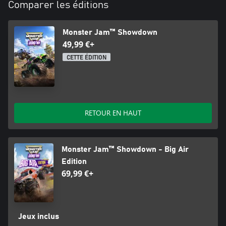
Comparer les éditions
trésor et Survie.
Il est temps de tous les maîtriser : lancez votre carrière et défiez
vos amis en mode écran divisé.
Monster Jam™ Showdown
49,99 €+
CETTE ÉDITION
RETOUR EN HAUT
Monster Jam™ Showdown - Big Air
Edition
69,99 €+
Jeux inclus